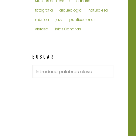
Museos de Tenerife
canarias
fotografía
arqueología
naturaleza
música
jazz
publicaciones
vieraea
Islas Canarias
BUSCAR