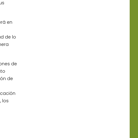
us
erá en
ad de lo
nera
iones de
sto
ión de
ucación
 los