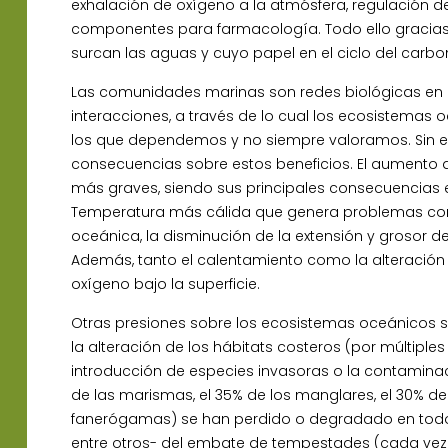
exhalación de oxígeno a la atmósfera, regulación de
componentes para farmacología. Todo ello gracias
surcan las aguas y cuyo papel en el ciclo del carbo
Las comunidades marinas son redes biológicas en la
interacciones, a través de lo cual los ecosistemas 
los que dependemos y no siempre valoramos. Sin e
consecuencias sobre estos beneficios. El aumento 
más graves, siendo sus principales consecuencias e
Temperatura más cálida que genera problemas como l
oceánica, la disminución de la extensión y grosor de
Además, tanto el calentamiento como la alteración
oxígeno bajo la superficie.
Otras presiones sobre los ecosistemas oceánicos s
la alteración de los hábitats costeros (por múltiple
introducción de especies invasoras o la contaminac
de las marismas, el 35% de los manglares, el 30% de 
fanerógamas) se han perdido o degradado en todo 
entre otros- del embate de tempestades (cada vez m