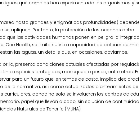
es antiguas qué cambios han experimentado los organismos y s
 marea hasta grandes y enigmáticas profundidades) depend
 se apliquen. Por tanto, la protección de los océanos debe
ida que las actividades humanas ponen en peligro la integrid
del One Health, se limita nuestra capacidad de obtener de ma
restan las aguas, un detalle que, en ocasiones, obviamos.
da orilla, presenta condiciones actuales afectadas por regulac
ación a especies protegidas, marisqueo o pesca, entre otras. E
ervar para un futuro que, en temas de costa, implica declarac
nto de la normativa, así como actualizados planteamientos de
urriculares, donde no solo se involucren los centros de ed
entario, papel que llevan a cabo, sin solución de continuidad,
encias Naturales de Tenerife (MUNA).