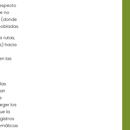
respecto
te no
s (donde
pobladas.
 rutas,
s) hacia
en las
las
han
a
eger los
ue la
gistros
lemáticas