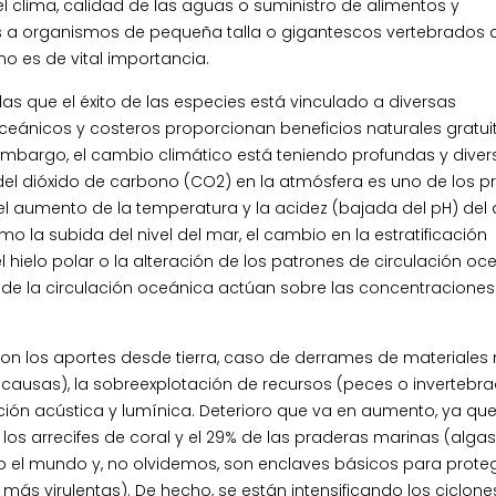
l clima, calidad de las aguas o suministro de alimentos y
 a organismos de pequeña talla o gigantescos vertebrados 
no es de vital importancia.
s que el éxito de las especies está vinculado a diversas
oceánicos y costeros proporcionan beneficios naturales gratui
mbargo, el cambio climático está teniendo profundas y diver
del dióxido de carbono (CO2) en la atmósfera es uno de los 
l aumento de la temperatura y la acidez (bajada del pH) del
a subida del nivel del mar, el cambio en la estratificación
l hielo polar o la alteración de los patrones de circulación oc
 de la circulación oceánica actúan sobre las concentraciones
on los aportes desde tierra, caso de derrames de materiales 
s causas), la sobreexplotación de recursos (peces o invertebra
ión acústica y lumínica. Deterioro que va en aumento, ya que
los arrecifes de coral y el 29% de las praderas marinas (algas
el mundo y, no olvidemos, son enclaves básicos para prote
ás virulentas). De hecho, se están intensificando los ciclone