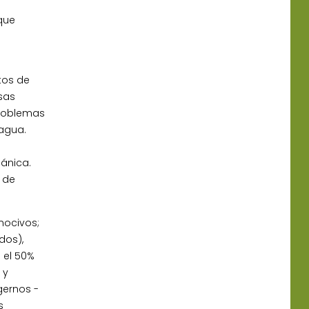
que
tos de
sas
problemas
 agua.
eánica.
 de
nocivos;
dos),
 el 50%
 y
gernos -
s