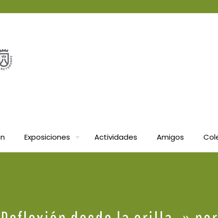
ón
Exposiciones
Actividades
Amigos
Col
«Reflexión desde la orilla…» p