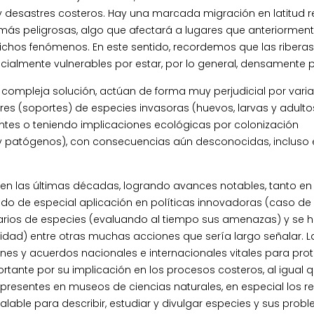
y desastres costeros. Hay una marcada migración en latitud 
más peligrosas, algo que afectará a lugares que anteriormen
ichos fenómenos. En este sentido, recordemos que las ribera
cialmente vulnerables por estar, por lo general, densamente 
 compleja solución, actúan de forma muy perjudicial por varias
es (soportes) de especies invasoras (huevos, larvas y adulto
ientes o teniendo implicaciones ecológicas por colonización
y patógenos), con consecuencias aún desconocidas, incluso 
en las últimas décadas, logrando avances notables, tanto en
do de especial aplicación en políticas innovadoras (caso de 
tarios de especies (evaluando al tiempo sus amenazas) y se 
sidad) entre otras muchas acciones que sería largo señalar. L
nes y acuerdos nacionales e internacionales vitales para prot
tante por su implicación en los procesos costeros, al igual q
presentes en museos de ciencias naturales, en especial los re
ualable para describir, estudiar y divulgar especies y sus prob