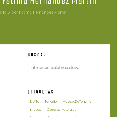
orilla…» por Fátima Hernández Martín
BUSCAR
ETIQUETAS
MUNA
Tenerife
MuseosDeTenerife
museo
Ciencias Naturales