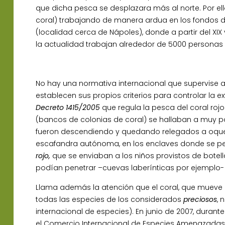
que dicha pesca se desplazara más al norte. Por ello
coral) trabajando de manera ardua en los fondos de 
(localidad cerca de Nápoles), donde a partir del XIX
la actualidad trabajan alrededor de 5000 personas e
No hay una normativa internacional que supervise a 
establecen sus propios criterios para controlar la e
Decreto 1415/2005
que regula la pesca del coral roj
(bancos de colonias de coral) se hallaban a muy po
fueron descendiendo y quedando relegados a oqueda
escafandra autónoma, en los enclaves donde se pes
rojo,
que se enviaban a los niños provistos de botel
podían penetrar –cuevas laberínticas por ejemplo-
Llama además la atención que el coral, que mueve a
todas las especies de los considerados
preciosos
, 
internacional de especies). En junio de 2007, durant
el Comercio Internacional de Especies Amenazadas (