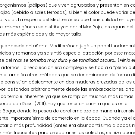
os organismos (pólipos) que viven agrupados y presentan en 
iza (debido a sales ferrosas), si bien el color puede variar d
r valor. La especie del Mediterráneo que tiene utilidad en joye
 del mismo género se distribuyen por el Mar Rojo, las aguas del 
as más espléndidas y de mayor talla.
 que -desde antaño- el Mediterráneo jugó un papel fundament
nicios y romanos ya se sintió especial atracción por este mate
rse del mar
se tornaba muy duro y de tonalidad oscura…
(
Plinio e
dornos. La recolección era compleja y se hacía a “pleno pu
sarse también otros métodos que se denominaban de forma d
y que consistían básicamente en dos maderas cruzadas de las 
por los fondos arbitrariamente desde las embarcaciones, ar
gico terrible inherente, ya que se rompían muchas más ramas
rdo con Rossi (2011), hay que tener en cuenta que es en el
e Begur, donde la pesca de coral empieza de manera intensiva
a fuente importantísima de comercio en la época. Cuando ya el c
lectar a más profundidad (antes era abundantísimo a pocos 
ez más frecuentes para arrebatarles las colectas, se hizo acon