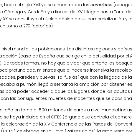
, hacia el siglo XVII ya se encontraban los
cornaleros
(recoge
Córcega y Cerdeña y a finales del XVIII llegan hasta Torre de
 y XX se constituye el núcleo básico de su comercialización y l
n torno a 270 factorías).
nivel mundial las poblaciones. Las distintas regiones y paíse
xtracción (caso de España que se rige en la actualidad por el
o). De todas formas, no hay que olvidar que antaño los bosqu
ca profundidad, mientras que al hacerse intensiva la recolec
des, paredes y cuevas. Tal fue así que con la llegada de l
caba a pulmón, llegó a ser tanta la ambición por obtener e
las para poder acceder a aquellos lugares donde los adultos
 con las consiguientes muertes de inocentes que se ocasiona
l año en torno a 500 millones de euros a nivel mundial incl
no se haya incluido en el CITES (órgano que controla el comerc
e la celebración de la XIV Conferencia de las Partes del Conven
CITES), celebrada en La Haya (Países Bajos), la propuesta p