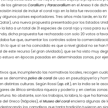
s de los géneros
Corallium
y
Paracorallium
en el Anexo II de dich
ión inicial de incluir el coral rojo en la lista fue revocada en
a y algunos países exportadores. Tres años más tarde, en la XV
Qatar), una nueva propuesta presentada por los Estados Unid
a lista a un total de 31 especies de coral rojo y rosa para su 
olanda, dicha propuesta fue rechazada con solo 20 votos a favor
 daba fue que, aumentar los controles sobre la comercializaci
En lo que sí se ha coincidido es que a nivel global no se han
al de este recurso (el gran olvidado), que se ha visto muy de
 lo estuvo en épocas pasadas en determinadas zonas, por ej
tivos que, incumpliendo las normativas locales, recogen cual
que se denomina
polvo de coral
de uso en pseudojoyería y ho
 distintas culturas. Según Rossi (
op. cit
.), en la India se le as
ugares de África simboliza riqueza y poderío y en ciertas zonas
rtuna. No obstante, son los trabajos, la labra, lo que ha llam
e del Greco (Nápoles), el
Museo del coral
encierra algunas de l
 destacando los camafeos que tanta tradición tuvieron en sig