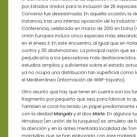
por Estados Unidos para la inclusión de 26 especie
Convenio fue desestimada. En aquella ocasión, la decis
instancia, tras una intensa oposición de la industri
Conferencia, celebrada en marzo de 2010 en Doha (
Unión Europea incluía cinco especies más, elevando l
en el Anexo II. En este encuentro, al igual que en H
contra y 30 abstenciones. La principal razón que se
perjudicaría a los pescadores más desfavorecidos. 
estudios amplios y suficientes sobre el estado actu
ya no ocupa una distribución tan superficial como
el Mediterráneo (Información de WWF-España).
Otro asunto que hay que tener en cuenta son los fur
fragmento por pequeño que sea, para fabricar lo 
También el coral ha tenido un papel predominante en
con la deidad
Mangala
y el dios
Marte
. En algunos l
Himalaya (en unión de la turquesa) es amuleto de fo
la atención y en la antes mentada localidad de Torr
maravillas que se han elaborado con este material,