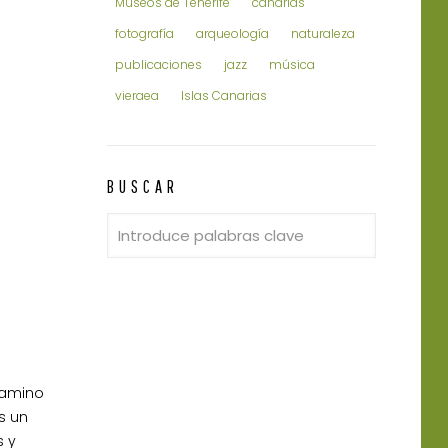
Museos de Tenerife
canarias
fotografía
arqueología
naturaleza
publicaciones
jazz
música
vieraea
Islas Canarias
BUSCAR
camino
s un
s y