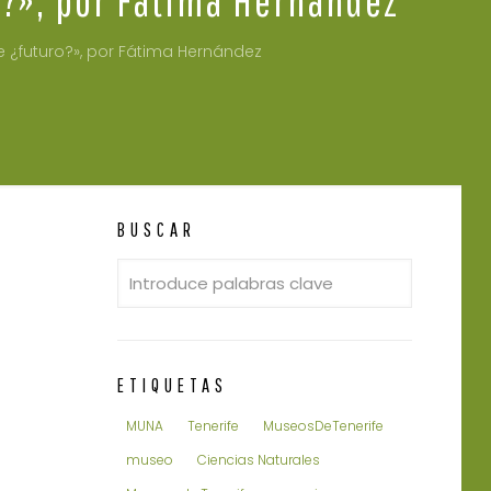
e ¿futuro?», por Fátima Hernández
BUSCAR
ETIQUETAS
MUNA
Tenerife
MuseosDeTenerife
museo
Ciencias Naturales