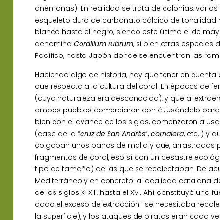
anémonas). En realidad se trata de colonias, vari
esqueleto duro de carbonato cálcico de tonalidad roj
blanco hasta el negro, siendo este último el de mayo
denomina
Corallium rubrum
, si bien otras especies
Pacífico, hasta Japón donde se encuentran las ram
Haciendo algo de historia, hay que tener en cuenta
que respecta a la cultura del coral. En épocas de fe
(cuya naturaleza era desconocida), y que al extrae
ambos pueblos comerciaron con él, usándolo para a
bien con el avance de los siglos, comenzaron a u
(caso de la “
cruz de San Andrés
”,
cornalera
, etc..) 
colgaban unos paños de malla y que, arrastradas 
fragmentos de coral, eso sí con un desastre ecoló
tipo de tamaño) de las que se recolectaban. De acue
Mediterráneo y en concreto la localidad catalana d
de los siglos X-XIII, hasta el XVI. Ahí constituyó un
dado el exceso de extracción- se necesitaba reco
la superficie), y los ataques de piratas eran cada v