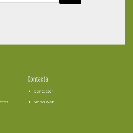
Contacta
Contactar
datos
Mapa web