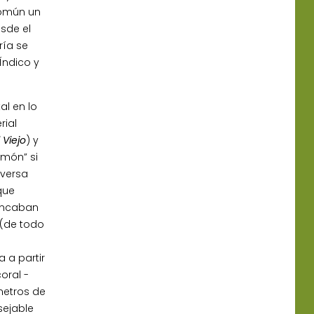
común un
esde el
ría se
Índico y
al en lo
rial
l
Viejo
) y
lmón” si
iversa
que
rancaban
 (de todo
 a partir
oral -
metros de
sejable