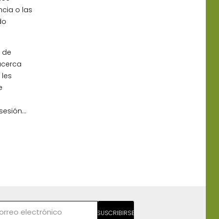
ncia o las
do
; de
acerca
 les
e
osesión…
SUSCRIBIRSE