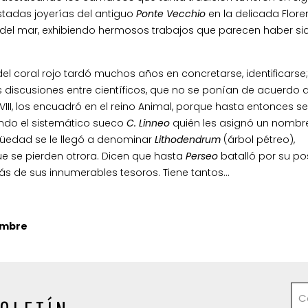
stadas joyerías del antiguo
Ponte Vecchio
en la delicada Flore
del mar, exhibiendo hermosos trabajos que parecen haber si
del coral rojo tardó muchos años en concretarse, identificarse
 discusiones entre científicos, que no se ponían de acuerdo 
XVIII, los encuadró en el reino Animal, porque hasta entonces se
endo el sistemático sueco
C.
Linneo
quién les asignó un nombr
tigüedad se le llegó a denominar
Lithodendrum
(árbol pétreo),
 se pierden otrora. Dicen que hasta
Perseo
batalló por su p
s de sus innumerables tesoros. Tiene tantos…
ombre