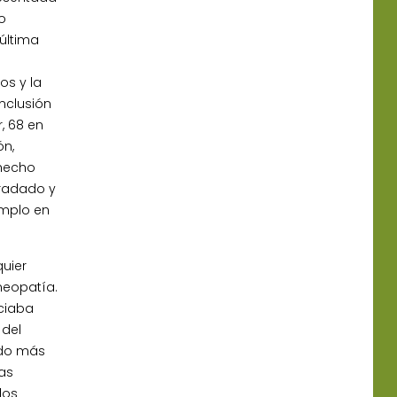
o
 última
os y la
inclusión
, 68 en
ón,
 hecho
gradado y
emplo en
quier
meopatía.
ociaba
 del
ado más
as
los