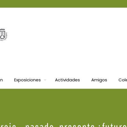
ón
Exposiciones
Actividades
Amigos
Col
o rojo… pasado, presente ¿futur