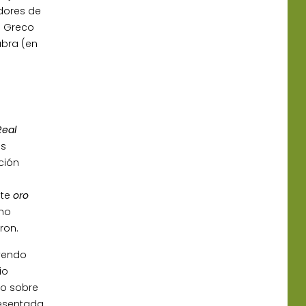
dores de
l Greco
abra (en
s
Real
es
ción
a
ste
oro
 no
ron.
uyendo
io
io sobre
resentada