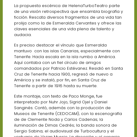
La propuesta escénica de HelenaTurboTeatro parte
de una visión retrospectiva que ensambla biografía y
ficción. Rescata diversos fragmentos de una vida tan
prolija como la de Esmeralda Cervantes y ofrece las
claves esenciales de una vida plena de talento y
audacia.
Es preciso destacar el vínculo que Esmeralda
mantuvo con las islas Canarias, especialmente con
Tenerife. Hacía escala en la isla rumbo a América.
Aquí contaba con un fiel círculo de amigos
comandados por Patricio Estévanez. Residió en Santa
Cruz de Tenerife hacia 1900, regresó de nuevo a
América y se instaló, por fin, en Santa Cruz de
Tenerife a partir de 1916 hasta su muerte.
Este montaje, con texto de Paco Monge, fue
interpretado por Nuhr Jojo, Sigrid Ojel y Daniel
Sanginés. Contó, además con la producción de
Museos de Tenerife (CEDOCAM); con la escenografía
de de Clemente Noda y Carlos Cadenas; la
iluminación de Dimas Cedrés; la banda sonora de
Sergio Sabina; el audiovisual de Turbocultura y el
vestuario de Vivian Mussio. La dirección y el espacio