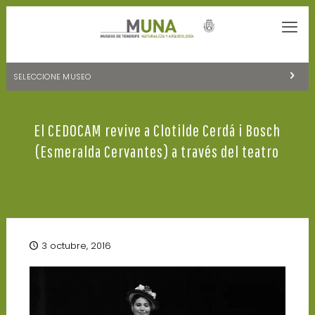
SELECCIONE MUSEO
MUSEOS DE TENERIFE
El CEDOCAM revive a Clotilde Cerdá i Bosch
NATURALEZA Y ARQUEOLOGÍA
(Esmeralda Cervantes) a través del teatro
LA CIENCIA Y EL COSMOS
HISTORIA Y ANTROPOLOGÍA
CENTRO DE DOCUMENTACIÓN DE CANARIAS Y AMÉRICA
3 octubre, 2016
CUEVA DEL VIENTO