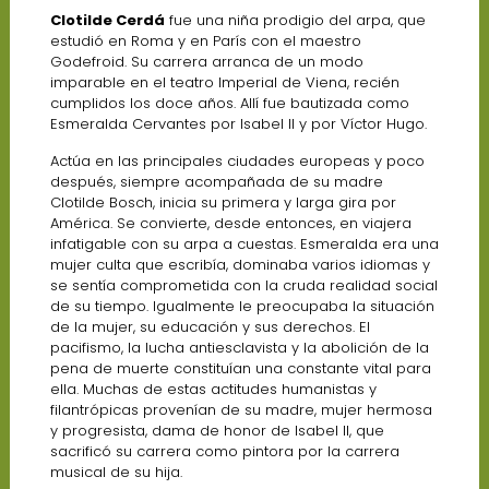
Clotilde Cerdá
fue una niña prodigio del arpa, que
estudió en Roma y en París con el maestro
Godefroid. Su carrera arranca de un modo
imparable en el teatro Imperial de Viena, recién
cumplidos los doce años. Allí fue bautizada como
Esmeralda Cervantes por Isabel II y por Víctor Hugo.
Actúa en las principales ciudades europeas y poco
después, siempre acompañada de su madre
Clotilde Bosch, inicia su primera y larga gira por
América. Se convierte, desde entonces, en viajera
infatigable con su arpa a cuestas. Esmeralda era una
mujer culta que escribía, dominaba varios idiomas y
se sentía comprometida con la cruda realidad social
de su tiempo. Igualmente le preocupaba la situación
de la mujer, su educación y sus derechos. El
pacifismo, la lucha antiesclavista y la abolición de la
pena de muerte constituían una constante vital para
ella. Muchas de estas actitudes humanistas y
filantrópicas provenían de su madre, mujer hermosa
y progresista, dama de honor de Isabel II, que
sacrificó su carrera como pintora por la carrera
musical de su hija.