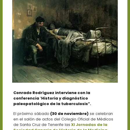
Conrado Rodríguez interviene con la
conferencia
“
Historia y diagnóstico
paleopatológico de la tuberculosis”.
El próximo sábado
(30 de noviembre)
se celebran
en el salón de actos del Colegio Oficial de Médicos
de Santa Cruz de Tenerife las
XI Jornadas de la