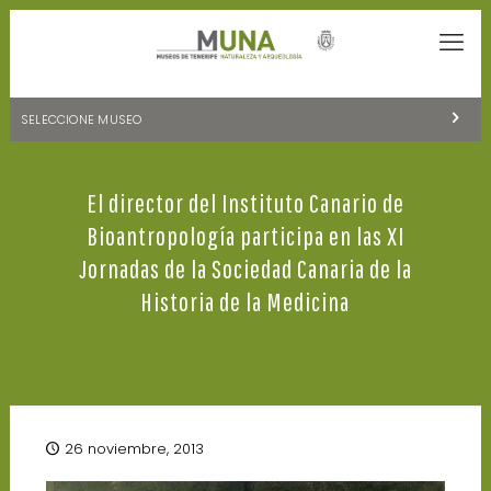
SELECCIONE MUSEO
MUSEOS DE TENERIFE
El director del Instituto Canario de
NATURALEZA Y ARQUEOLOGÍA
Bioantropología participa en las XI
LA CIENCIA Y EL COSMOS
Jornadas de la Sociedad Canaria de la
Historia de la Medicina
HISTORIA Y ANTROPOLOGÍA
CENTRO DE DOCUMENTACIÓN DE CANARIAS Y AMÉRICA
CUEVA DEL VIENTO
26 noviembre, 2013