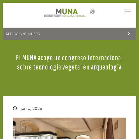
SELECCIONE MUSEO
MUSEOS DE TENERIFE
El MUNA acoge un congreso internacional
NATURALEZA Y ARQUEOLOGÍA
sobre tecnología vegetal en arqueología
LA CIENCIA Y EL COSMOS
HISTORIA Y ANTROPOLOGÍA
CENTRO DE DOCUMENTACIÓN DE CANARIAS Y AMÉRICA
1 junio, 2025
CUEVA DEL VIENTO