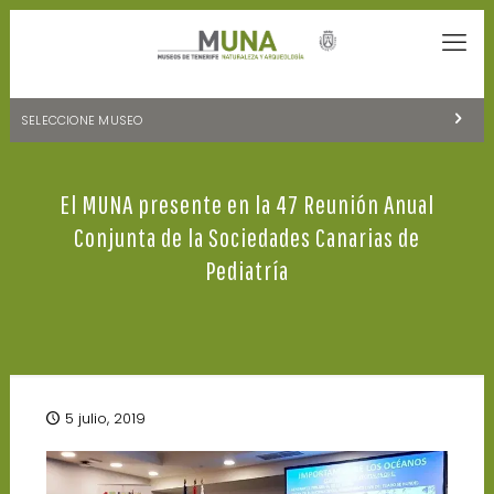
SELECCIONE MUSEO
MUSEOS DE TENERIFE
El MUNA presente en la 47 Reunión Anual
NATURALEZA Y ARQUEOLOGÍA
Conjunta de la Sociedades Canarias de
LA CIENCIA Y EL COSMOS
Pediatría
HISTORIA Y ANTROPOLOGÍA
CENTRO DE DOCUMENTACIÓN DE CANARIAS Y AMÉRICA
CUEVA DEL VIENTO
5 julio, 2019