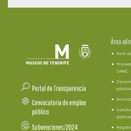
Área adm
Perfil 
Procedi
OAMC
Derech
Portal de Transparencia
pública
Normati
Convocatoria de empleo
Solicit
público
pública
Subvenciones/2024
Registr