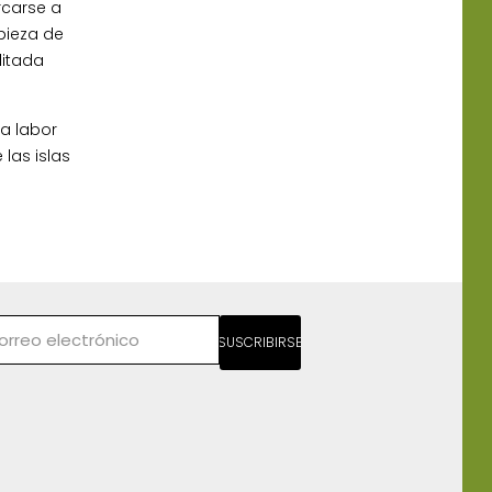
rcarse a
pieza de
ditada
ta labor
las islas
SUSCRIBIRSE