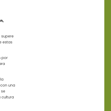
n,
e supere
e estas
n por
ara
la
 con una
 se
 cultura