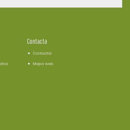
Contacta
Contactar
datos
Mapa web