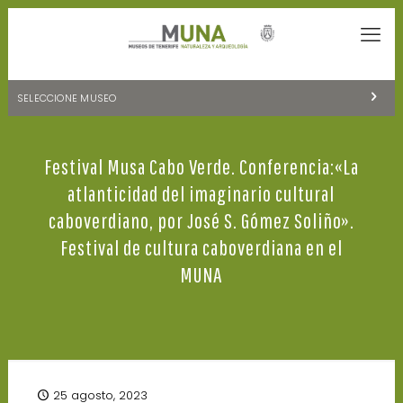
SELECCIONE MUSEO
MUSEOS DE TENERIFE
Festival Musa Cabo Verde. Conferencia:«La
NATURALEZA Y ARQUEOLOGÍA
atlanticidad del imaginario cultural
LA CIENCIA Y EL COSMOS
caboverdiano, por José S. Gómez Soliño».
Festival de cultura caboverdiana en el
HISTORIA Y ANTROPOLOGÍA
MUNA
CENTRO DE DOCUMENTACIÓN DE CANARIAS Y AMÉRICA
CUEVA DEL VIENTO
25 agosto, 2023