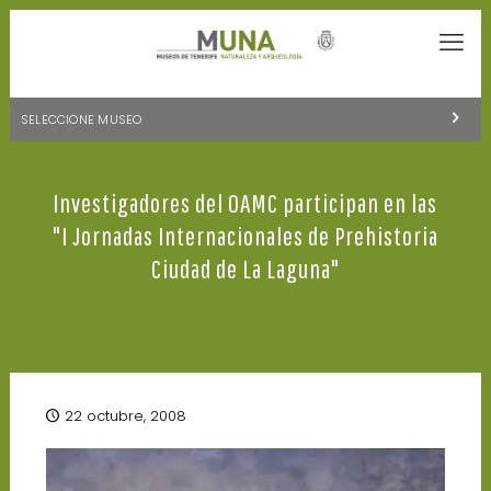
SELECCIONE MUSEO
MUSEOS DE TENERIFE
Investigadores del OAMC participan en las
NATURALEZA Y ARQUEOLOGÍA
"I Jornadas Internacionales de Prehistoria
LA CIENCIA Y EL COSMOS
Ciudad de La Laguna"
HISTORIA Y ANTROPOLOGÍA
CENTRO DE DOCUMENTACIÓN DE CANARIAS Y AMÉRICA
CUEVA DEL VIENTO
22 octubre, 2008