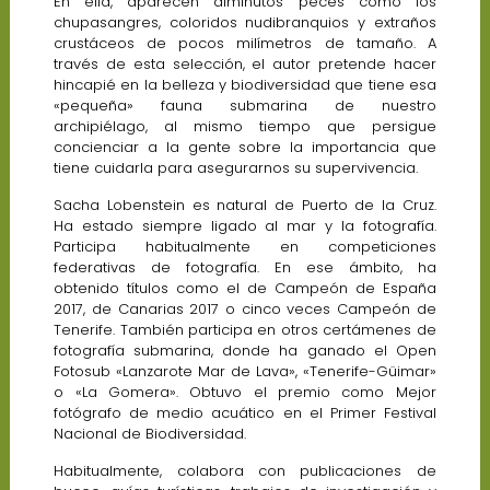
En ella, aparecen diminutos peces como los
chupasangres, coloridos nudibranquios y extraños
crustáceos de pocos milímetros de tamaño. A
través de esta selección, el autor pretende hacer
hincapié en la belleza y biodiversidad que tiene esa
«pequeña» fauna submarina de nuestro
archipiélago, al mismo tiempo que persigue
concienciar a la gente sobre la importancia que
tiene cuidarla para asegurarnos su supervivencia.
Sacha Lobenstein es natural de Puerto de la Cruz.
Ha estado siempre ligado al mar y la fotografía.
Participa habitualmente en competiciones
federativas de fotografía. En ese ámbito, ha
obtenido títulos como el de Campeón de España
2017, de Canarias 2017 o cinco veces Campeón de
Tenerife. También participa en otros certámenes de
fotografía submarina, donde ha ganado el Open
Fotosub «Lanzarote Mar de Lava», «Tenerife-Güimar»
o «La Gomera». Obtuvo el premio como Mejor
fotógrafo de medio acuático en el Primer Festival
Nacional de Biodiversidad.
Habitualmente, colabora con publicaciones de