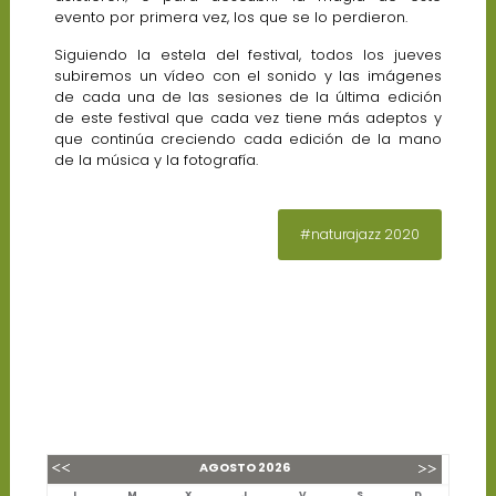
evento por primera vez, los que se lo perdieron.
Siguiendo la estela del festival, todos los jueves
subiremos un vídeo con el sonido y las imágenes
de cada una de las sesiones de la última edición
de este festival que cada vez tiene más adeptos y
que continúa creciendo cada edición de la mano
de la música y la fotografía.
#naturajazz 2020
AGOSTO
2026
L
M
X
J
V
S
D