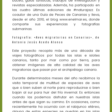
buceo, guías turísticas, trabajos de investigación y
revistas especializadas. Además, ha participado en
las cuatro últimas ediciones de #naturajazz. Es
coautor de una Guía de Peces de Canarias y lleva,
desde el año 2010, el blog www.enelmar.es, donde
comparte sus experiencias y fotografías
submarinas.
Fotografía: «Aves migratorias en Canarias», de
Antonio Jesús Acedo Alonso
Este proyecto recopila más de una década de
viajes fotográficos por todas las islas e islotes
canarios, tanto por mar como por tierra, para
obtener imágenes de alta calidad de las aves
migratorias que pasan por el archipiélago canario.
Durante determinados meses del año recibimos la
visita temporal de multitud de especies de aves
que o bien suben al norte para reproducirse o bien
bajan al sur para huir del frío invernal. Es entonces
cuando las podemos disfrutar en nuestras islas
antes de que sigan su camino. En ocasiones, como
recientemente ha ocurrido con el rabijunco etéreo,
alguna de estas especies se quedan en las islas