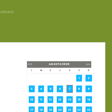
a urbana
AGOSTO
2026
L
M
X
J
V
S
D
1
2
3
4
5
6
7
8
9
10
11
12
13
14
15
16
17
18
19
20
21
22
23