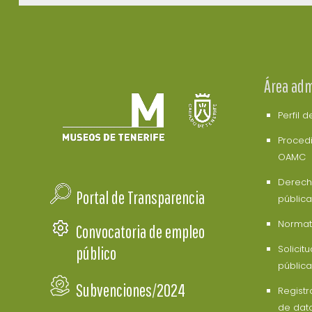
Área adm
Perfil 
Procedi
OAMC
Derech
Portal de Transparencia
pública
Normati
Convocatoria de empleo
Solicit
público
pública
Subvenciones/2024
Registr
de dat