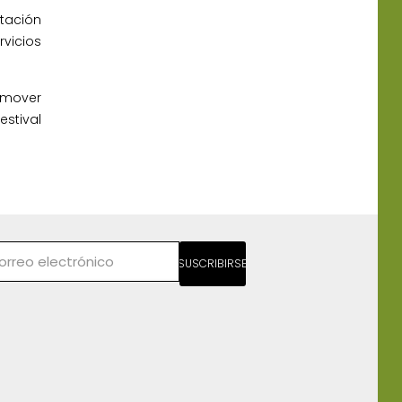
ntación
vicios
romover
estival
SUSCRIBIRSE