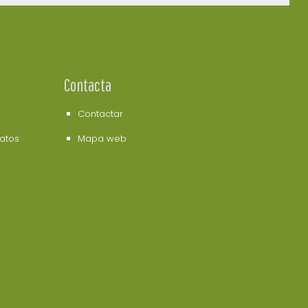
Contacta
Contactar
datos
Mapa web