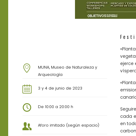
Festi
«Planta
vegeta
ejerce 
MUNA, Museo de Naturaleza y
víspera
Arqueología
«Plant
3 y 4 de junio de 2023
emision
canario
De 10:00 a 20:00 h
Seguir
cada e
en todo
Aforo imitado (según espacio)
carbon