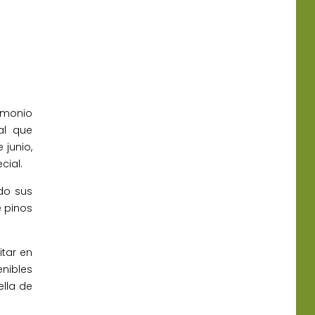
rimonio
al que
 junio,
cial.
do sus
e pinos
tar en
nibles
ella de