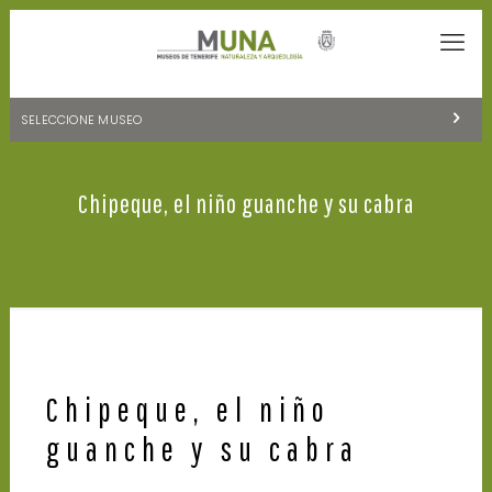
SELECCIONE MUSEO
MUSEOS DE TENERIFE
Chipeque, el niño guanche y su cabra
NATURALEZA Y ARQUEOLOGÍA
LA CIENCIA Y EL COSMOS
HISTORIA Y ANTROPOLOGÍA
CENTRO DE DOCUMENTACIÓN DE CANARIAS Y AMÉRICA
CUEVA DEL VIENTO
Chipeque, el niño
guanche y su cabra