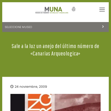
SELECCIONE MUSEO
MUSEOS DE TENERIFE
Sale a la luz un anejo del último número de
NATURALEZA Y ARQUEOLOGÍA
«Canarias Arqueologica»
LA CIENCIA Y EL COSMOS
HISTORIA Y ANTROPOLOGÍA
CENTRO DE DOCUMENTACIÓN DE CANARIAS Y AMÉRICA
24 noviembre, 2009
CUEVA DEL VIENTO