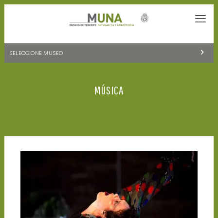
SELECCIONE MUSEO
MUSEOS DE TENERIFE
MÚSICA
NATURALEZA Y ARQUEOLOGÍA
LA CIENCIA Y EL COSMOS
HISTORIA Y ANTROPOLOGÍA
CENTRO DE DOCUMENTACIÓN DE CANARIAS Y AMÉRICA
CUEVA DEL VIENTO