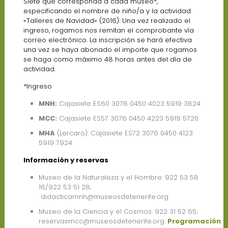
Siete que corresponda a cada museo*,
especificando el nombre de niño/a y la actividad
«Talleres de Navidad» (2016). Una vez realizado el
ingreso, rogamos nos remitan el comprobante vía
correo electrónico. La inscripción se hará efectiva
una vez se haya abonado el importe que rogamos
se haga como máximo 48 horas antes del día de
actividad.
*Ingreso
MNH:
Cajasiete ES60 3076 0450 4023 5919 3824
MCC:
Cajasiete ES57 3076 0450 4223 5919 5720
MHA
(Lercaro): Cajasiete ES72 3076 0450 4123
5919 7924
Información y reservas
Museo de la Naturaleza y el Hombre: 922 53 58
16/922 53 51 28;
didacticamnh@museosdetenerife.org
Museo de la Ciencia y el Cosmos: 922 31 52 65;
reservasmcc@museosdetenerife.org.
Programación