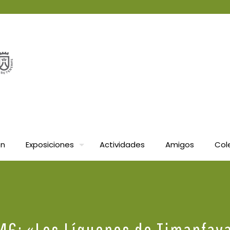
ón
Exposiciones
Actividades
Amigos
Col
46: «Los Líquenes de Timanfay