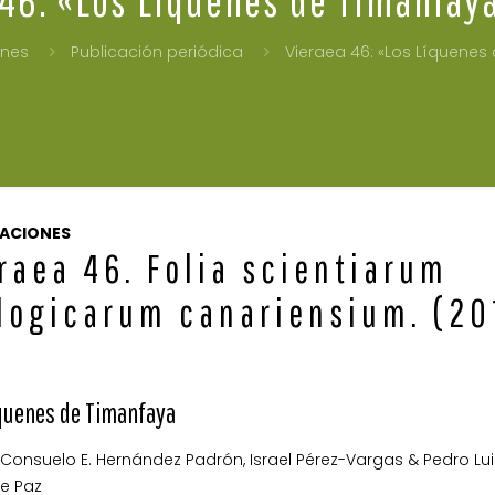
ones
Publicación periódica
Vieraea 46: «Los Líquenes
CACIONES
raea 46. Folia scientiarum
logicarum canariensium. (20
quenes de Timanfaya
Consuelo E. Hernández Padrón, Israel Pérez-Vargas & Pedro Lui
e Paz