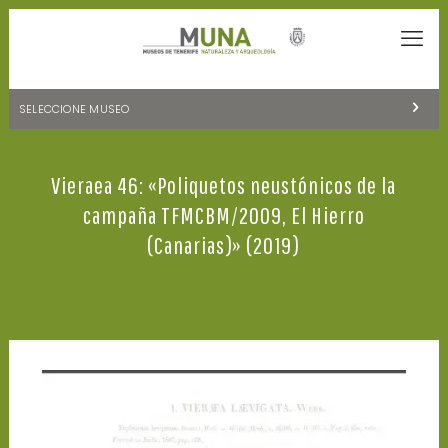
SELECCIONE MUSEO
MUSEOS DE TENERIFE
Vieraea 46: «Poliquetos neustónicos de la
NATURALEZA Y ARQUEOLOGÍA
campaña TFMCBM/2009, El Hierro
LA CIENCIA Y EL COSMOS
(Canarias)» (2019)
HISTORIA Y ANTROPOLOGÍA
CENTRO DE DOCUMENTACIÓN DE CANARIAS Y AMÉRICA
CUEVA DEL VIENTO