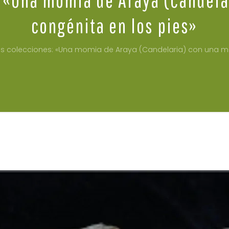
congénita en los pies»
las colecciones: «Una momia de Araya (Candelaria) con una m