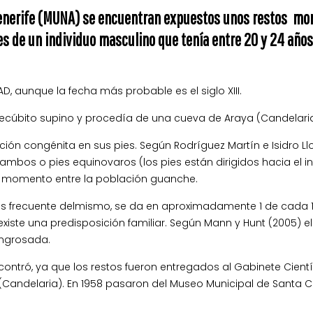
enerife (MUNA) se encuentran expuestos unos restos momif
es de un individuo masculino que tenía entre 20 y 24 año
D, aunque la fecha más probable es el siglo XIII.
cúbito supino y procedía de una cueva de Araya (Candelaria,
ón congénita en sus pies. Según Rodríguez Martín e Isidro Llo
mbos o pies equinovaros (los pies están dirigidos hacia el in
el momento entre la población guanche.
s frecuente delmismo, se da en aproximadamente 1 de cada 100
existe una predisposición familiar. Según Mann y Hunt (2005)
engrosada.
ntró, ya que los restos fueron entregados al Gabinete Científi
Candelaria). En 1958 pasaron del Museo Municipal de Santa Cr