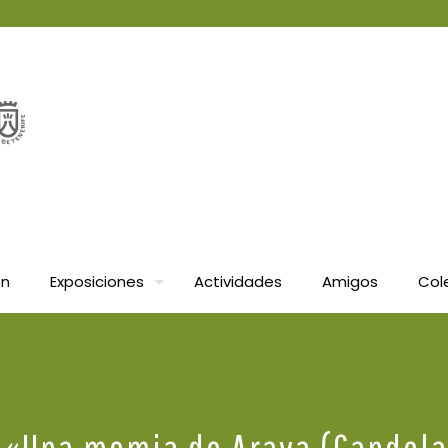
ón
Exposiciones
Actividades
Amigos
Col
: «Una momia de Araya (Candel