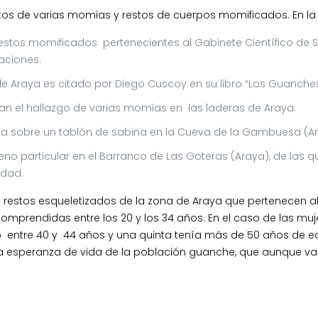
ntos de varias momias y restos de cuerpos momificados. En l
estos momificados pertenecientes al Gabinete Científico de S
aciones.
 Araya es citado por Diego Cuscoy en su libro “Los Guanches
n el hallazgo de varias momias en las laderas de Araya.
a sobre un tablón de sabina en la Cueva de la Gambuesa (A
o particular en el Barranco de Las Goteras (Araya), de las qu
edad.
n restos esqueletizados de la zona de Araya que pertenecen a
omprendidas entre los 20 y los 34 años. En el caso de las mu
alo entre 40 y 44 años y una quinta tenía más de 50 años de 
 esperanza de vida de la población guanche, que aunque va