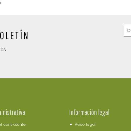
a
OLETÍN
des
inistrativa
Información legal
del contratante
Aviso legal