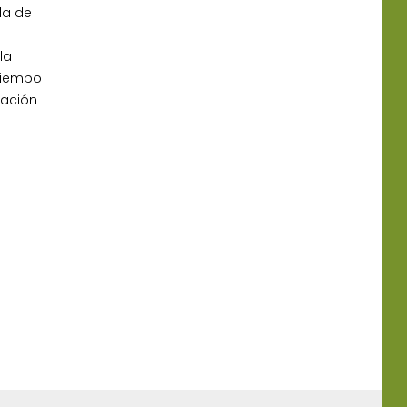
da de
la
 tiempo
mación