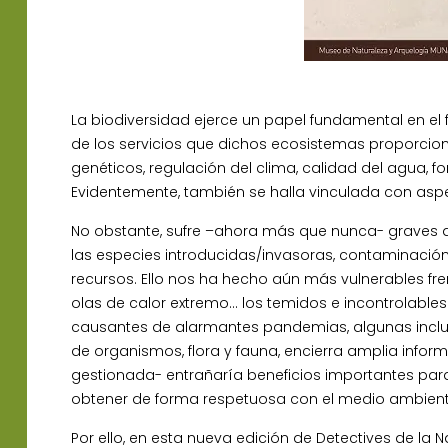
La biodiversidad ejerce un papel fundamental en el
de los servicios que dichos ecosistemas proporcion
genéticos, regulación del clima, calidad del agua, fo
Evidentemente, también se halla vinculada con aspect
No obstante, sufre –ahora más que nunca- graves am
las especies introducidas/invasoras, contaminación 
recursos. Ello nos ha hecho aún más vulnerables frent
olas de calor extremo… los temidos e incontrolabl
causantes de alarmantes pandemias, algunas inclu
de organismos, flora y fauna, encierra amplia info
gestionada- entrañaría beneficios importantes para l
obtener de forma respetuosa con el medio ambient
Por ello, en esta nueva edición de Detectives de la 