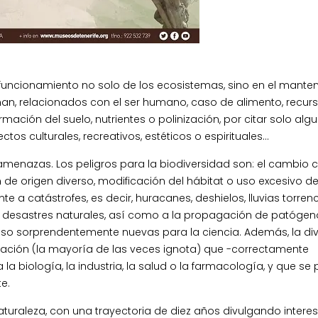
 funcionamiento no solo de los ecosistemas, sino en el mante
an, relacionados con el ser humano, caso de alimento, recur
rmación del suelo, nutrientes o polinización, por citar solo alg
os culturales, recreativos, estéticos o espirituales…
enazas. Los peligros para la biodiversidad son: el cambio c
de origen diverso, modificación del hábitat o uso excesivo d
e a catástrofes, es decir, huracanes, deshielos, lluvias torrenc
es desastres naturales, así como a la propagación de patógen
so sorprendentemente nuevas para la ciencia. Además, la di
rmación (la mayoría de las veces ignota) que -correctamente
a biología, la industria, la salud o la farmacología, y que se
e.
Naturaleza, con una trayectoria de diez años divulgando intere