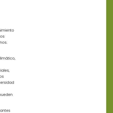
nimiento
sos
unos.
limático,
e
iales,
os
versidad
 pueden
santes