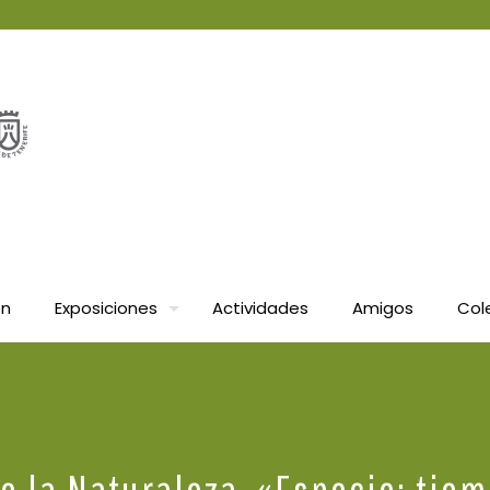
ón
Exposiciones
Actividades
Amigos
Col
de la Naturaleza. «Especie: tie