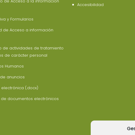
o de Acceso a la información
Accesibilidad
va y Formularios
ud de Acceso a información
o de actividades de tratamiento
os de carácter personal
os Humanos
 de anuncios
 electrónica (.docx)
z de documentos electrónicos
Ges