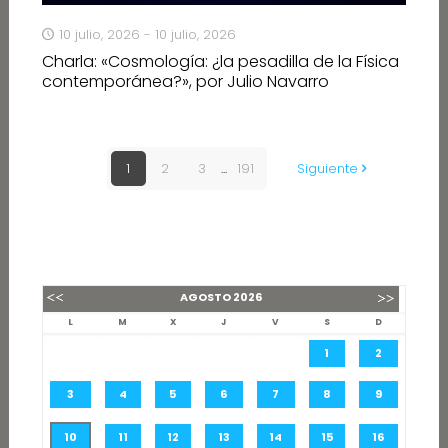
10 julio, 2026 - 10 julio, 2026
Charla: «Cosmología: ¿la pesadilla de la Física
contemporánea?», por Julio Navarro
1
2
3
...
191
Siguiente
AGOSTO
2026
L
M
X
J
V
S
D
1
2
3
4
5
6
7
8
9
10
11
12
13
14
15
16