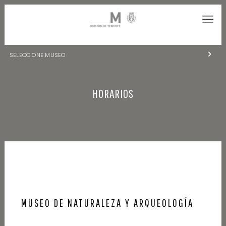
SELECCIONE MUSEO
MUSEOS DE TENERIFE
HORARIOS
NATURALEZA Y ARQUEOLOGÍA
LA CIENCIA Y EL COSMOS
HISTORIA Y ANTROPOLOGÍA
CENTRO DE DOCUMENTACIÓN DE CANARIAS Y AMÉRICA
CUEVA DEL VIENTO
MUSEO DE NATURALEZA Y ARQUEOLOGÍA