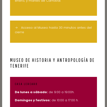
enero; y martes de Carnaval.
→
Acceso al Museo hasta 30 minutos antes del
cierre
MUSEO DE HISTORIA Y ANTROPOLOGÍA DE
TENERIFE
CASA LERCARO
De lunes a sábado:
de 9:00 a 19:00h.
Domingos y festivos:
de 10:00 a 17:00 h.