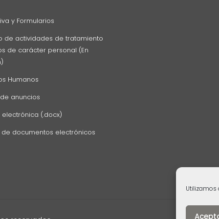
va y Formularios
o de actividades de tratamiento
s de carácter personal (En
n)
os Humanos
 de anuncios
 electrónica (.docx)
z de documentos electrónicos
Utilizamos 
Acept