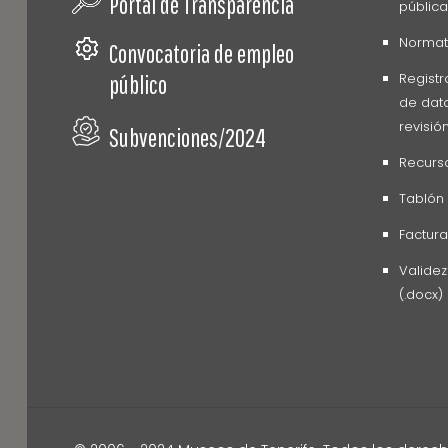
Portal de Transparencia
pública
Normati
Convocatoria de empleo
Registr
público
de dato
revisió
Subvenciones/2024
Recurs
Tablón
Factura
Valide
(.docx)