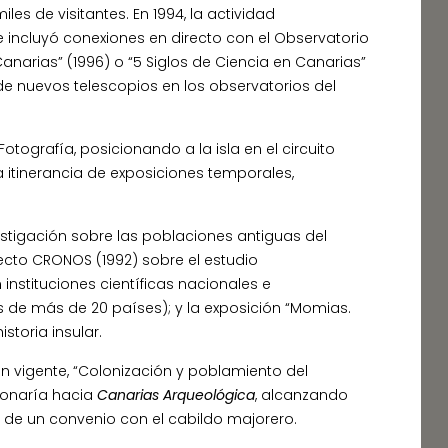
es de visitantes. En 1994, la actividad
 incluyó conexiones en directo con el Observatorio
narias” (1996) o “5 Siglos de Ciencia en Canarias”
 de nuevos telescopios en los observatorios del
otografía, posicionando a la isla en el circuito
a itinerancia de exposiciones temporales,
vestigación sobre las poblaciones antiguas del
yecto CRONOS (1992) sobre el estudio
nstituciones científicas nacionales e
s de más de 20 países); y la exposición “Momias.
storia insular.
aún vigente, “Colonización y poblamiento del
ionaría hacia
Canarias Arqueológica
, alcanzando
a de un convenio con el cabildo majorero.