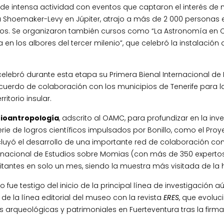
e intensa actividad con eventos que captaron el interés de mil
 Shoemaker-Levy en Júpiter, atrajo a más de 2 000 personas e
os. Se organizaron también cursos como “La Astronomía en Ca
en los albores del tercer milenio”, que celebró la instalación
 celebró durante esta etapa su Primera Bienal Internacional de F
 acuerdo de colaboración con los municipios de Tenerife para l
itorio insular.
Bioantropología
, adscrito al OAMC, para profundizar en la in
rie de logros científicos impulsados por Bonillo, como el Pro
yó el desarrollo de una importante red de colaboración con i
ternacional de Estudios sobre Momias (con más de 350 experto
tantes en solo un mes, siendo la muestra más visitada de la hi
 fue testigo del inicio de la principal línea de investigación 
de la línea editorial del museo con la revista
ERES
, que evoluc
es arqueológicas y patrimoniales en Fuerteventura tras la firm