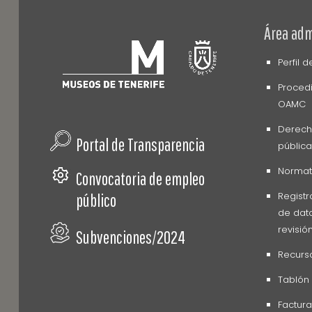
Área adm
Perfil 
Procedi
OAMC
Derech
Portal de Transparencia
pública
Normati
Convocatoria de empleo
Registr
público
de dato
revisió
Subvenciones/2024
Recurs
Tablón
Factura