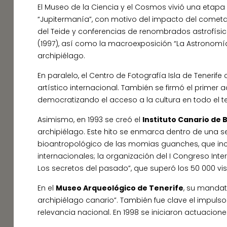
El Museo de la Ciencia y el Cosmos vivió una etapa d
“Jupitermanía”, con motivo del impacto del cometa
del Teide y conferencias de renombrados astrofísic
(1997), así como la macroexposición “La Astronomía 
archipiélago.
En paralelo, el Centro de Fotografía Isla de Tenerife
artístico internacional. También se firmó el primer
democratizando el acceso a la cultura en todo el terr
Asimismo, en 1993 se creó el
Instituto Canario de 
archipiélago. Este hito se enmarca dentro de una se
bioantropológico de las momias guanches, que inclu
internacionales; la organización del I Congreso In
Los secretos del pasado”, que superó los 50 000 visi
En el
Museo Arqueológico de Tenerife
, su mandato
archipiélago canario”. También fue clave el impulso 
relevancia nacional. En 1998 se iniciaron actuacion