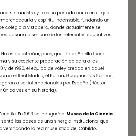
 hacerse maestro y, tras un período corto en el que
, emprendeduría y espíritu indomable, fundando un
e colegio a Vistabella, donde actualmente se
ones pasaría a ser uno de los referentes educativos
No es de extrañar, pues, que López Bonillo fuera
sma y su excelente preparación de cara a los
y de 1990, el equipo de vóley creado en aquel
como el Real Madrid, el Palma, Guaguas Las Palmas,
legaron a ser internacionales por España (Héctor
única vez en su historia).
nerife. En 1993 se inauguró el
Museo de la Ciencia
 sentó las bases de una sinergia institucional que
iversificando la red museística del Cabildo.