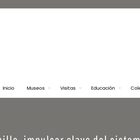
Inicio
Museos
Visitas
Educación
Col
nillo, impulsor clave del sist