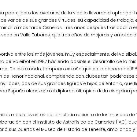
su padre, pero los avatares de la vida lo llevaron a optar por
a de varias de sus grandes virtudes: su capacidad de trabajo
minaría más tarde Cisneros. Tres años después trasladaría es
a su sede en Valle Tabares, que tras años de mejoras y ampliaci
ortiva entre los más jóvenes, muy especialmente, del voleibol. 
a de Voleibol en 1987 haciendo posible el desarrollo de la mi
de. De este modo, tampoco extraña que en la década de 1980 
ón de Honor nacional, compitiendo con clubes tan poderosos 
y López, dos de sus grandes figuras e hijos de Antonio, que l
e España alcanzaría el diploma olímpico de la disciplina por 
tos más relevantes de la historia reciente de los museos de Te
boración con el Instituto de Astrofísica de Canarias (IAC), que
ió sus puertas el Museo de Historia de Tenerife, ampliando y d