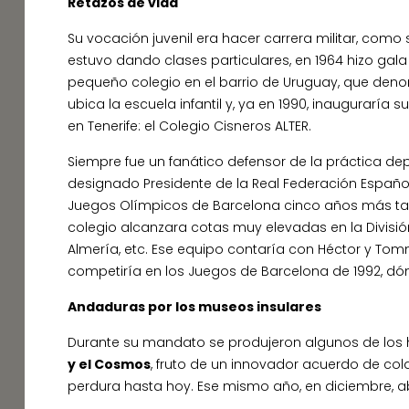
Retazos de vida
Su vocación juvenil era hacer carrera militar, como 
estuvo dando clases particulares, en 1964 hizo gal
pequeño colegio en el barrio de Uruguay, que deno
ubica la escuela infantil y, ya en 1990, inaugurarí
en Tenerife: el Colegio Cisneros ALTER.
Siempre fue un fanático defensor de la práctica dep
designado Presidente de la Real Federación Español
Juegos Olímpicos de Barcelona cinco años más tar
colegio alcanzara cotas muy elevadas en la Divisi
Almería, etc. Ese equipo contaría con Héctor y Tomm
competiría en los Juegos de Barcelona de 1992, dónd
Andaduras por los museos insulares
Durante su mandato se produjeron algunos de los hi
y el Cosmos
, fruto de un innovador acuerdo de cola
perdura hasta hoy. Ese mismo año, en diciembre, abr