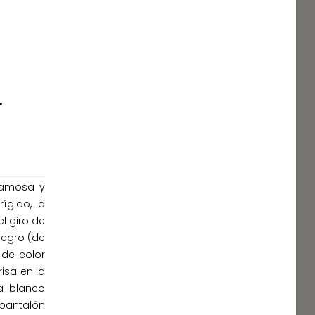
.
 famosa y
ígido, a
l giro de
negro (de
 de color
isa en la
a blanco
 pantalón