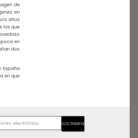
imagen de
ágenes en
esos años
s los que
 novedoso
 época en
alían dos
en España
ía en que
SUSCRIBIRSE