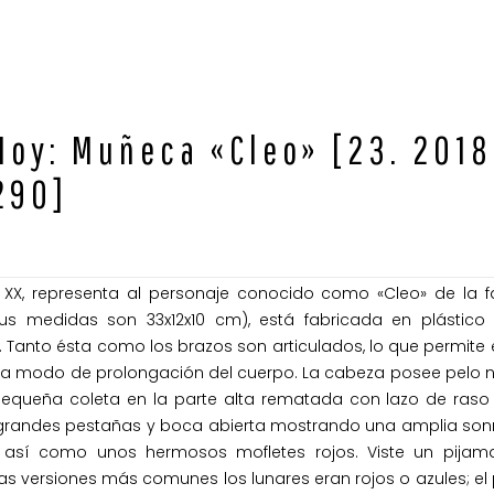
Hoy: Muñeca «Cleo» [23. 2018
290]
o XX, representa al personaje conocido como «Cleo» de la
s medidas son 33x12x10 cm), está fabricada en plástico r
Tanto ésta como los brazos son articulados, lo que permite e
as a modo de prolongación del cuerpo. La cabeza posee pelo 
 y pequeña coleta en la parte alta rematada con lazo de raso
grandes pestañas y boca abierta mostrando una amplia sonr
 así como unos hermosos mofletes rojos. Viste un pijam
as versiones más comunes los lunares eran rojos o azules; el