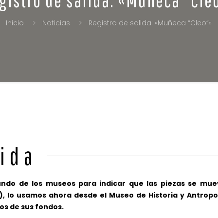
Inicio
Noticias
Registro de salida: «Muñeca “Cleo”»
lida
undo de los museos para indicar que las piezas se mue
o), lo usamos ahora desde el Museo de Historia y Antropo
os de sus fondos.