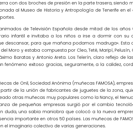
cierra con dos broches de presión en la parte trasera, siendo 
onada al Museo de Historia y Antropología de Tenerife en el 
portes.
 animados de Televisión Española desde mitad de los años
ario infantil e invitaba a los niños a irse a dormir con su
que descansar, para que mañana podamos madruga». Esta 
 del Moro y estaba compuesta por Cleo, Teté, Maripí, Pelusín, 
o Baratas y Antonio Areta. Los Telerín, claro reflejo de las
n fenómeno exitoso gracias, seguramente, a la calidez, cord
uñecas de Onil, Sociedad Anónima (muñecas FAMOSA), empre
 partir de la unión de fabricantes de juguetes de la zona, qui
creado otras muñecas muy populares como la Nancy, el Nenu
alianza de pequeñas empresas surgió por el cambio tecnol
. Sin duda, una sabia maniobra que colocó a la nueva emp
resencia importante en otros 50 países. Las muñecas de FAMO
 el imaginario colectivo de varias generaciones.