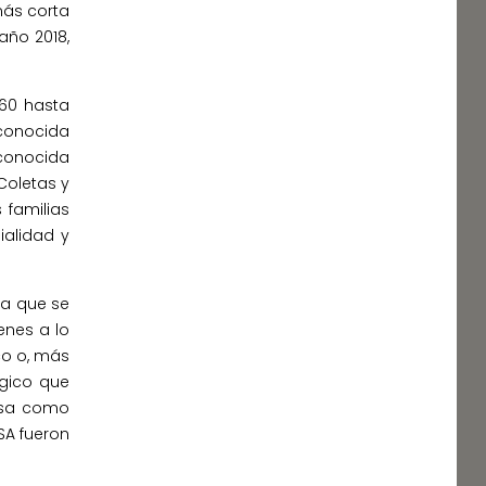
más corta
año 2018,
 60 hasta
 conocida
conocida
Coletas y
 familias
ialidad y
sa que se
enes a lo
co o, más
ógico que
resa como
SA fueron