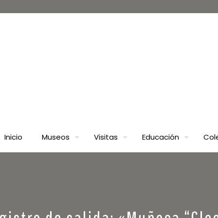
Inicio
Museos
Visitas
Educación
Col
gistro de salida: «Muñeca “Cle