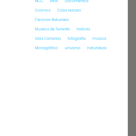
MCC
MHA
Documentos
Cosmos
Casa Lercaro
Ciencias Naturales
Museos de Tenerife
historia
Islas Canarias
fotografía
música
Monográfico
universo
naturaleza