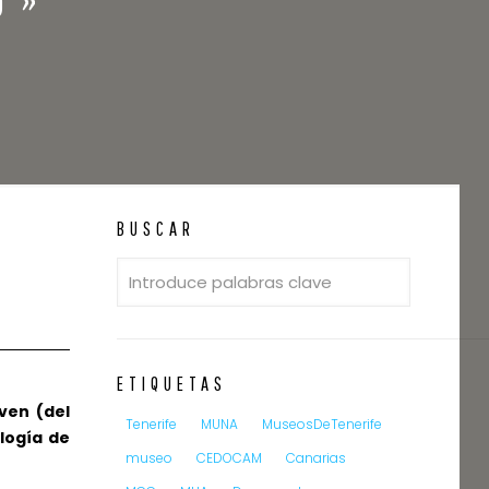
BUSCAR
ETIQUETAS
ven (del
Tenerife
MUNA
MuseosDeTenerife
logía de
museo
CEDOCAM
Canarias