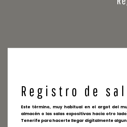
Registro de sa
Este término, muy habitual en el argot del m
almacén o las salas expositivas hacia otro lad
Tenerife para hacerte llegar digitalmente algun