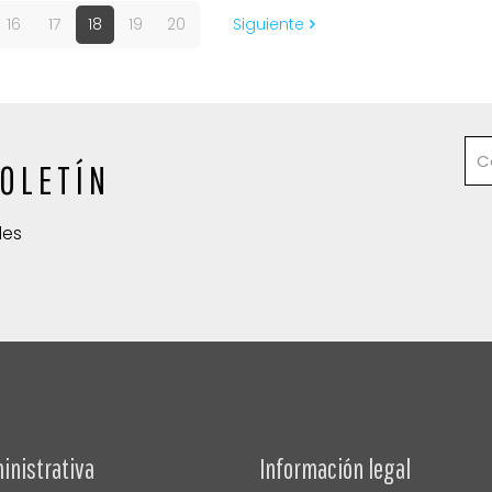
16
17
18
19
20
Siguiente
OLETÍN
des
inistrativa
Información legal