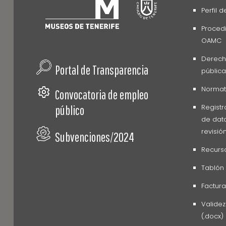
Perfil 
Procedi
OAMC
Derech
Portal de Transparencia
pública
Normati
Convocatoria de empleo
Registr
público
de dato
revisió
Subvenciones/2024
Recurs
Tablón
Factura
Valide
(.docx)