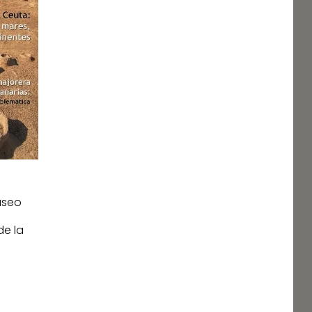
useo
e
de la