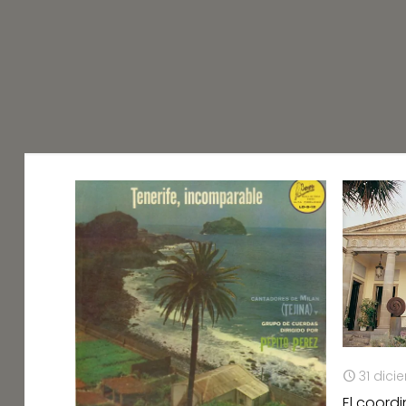
31 dici
El coord