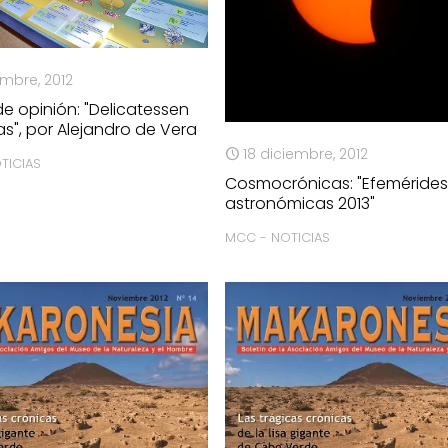
embre, 2012
de opinión: "Delicatessen
s", por Alejandro de Vera
18 diciembre, 2012
TICIAS
Cosmocrónicas: "Efeméride
astronómicas 2013"
MCC - NOTICIAS