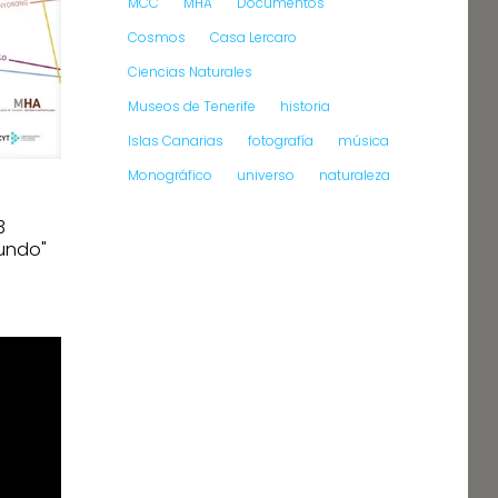
MCC
MHA
Documentos
Cosmos
Casa Lercaro
Ciencias Naturales
Museos de Tenerife
historia
Islas Canarias
fotografía
música
Monográfico
universo
naturaleza
3
undo"