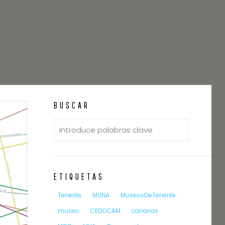
BUSCAR
ETIQUETAS
Tenerife
MUNA
MuseosDeTenerife
museo
CEDOCAM
canarias