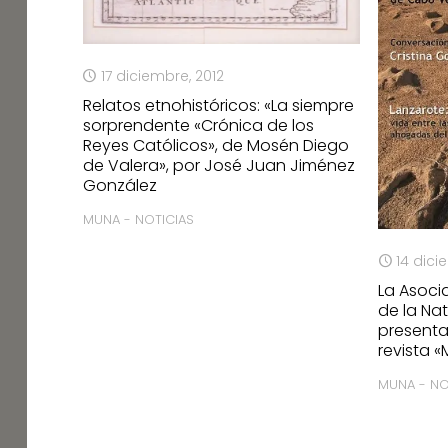
17 diciembre, 2012
Relatos etnohistóricos: «La siempre
sorprendente «Crónica de los
Reyes Católicos», de Mosén Diego
de Valera», por José Juan Jiménez
González
MUNA - NOTICIAS
14 dici
La Asoci
de la Na
presenta
revista 
MUNA - NO