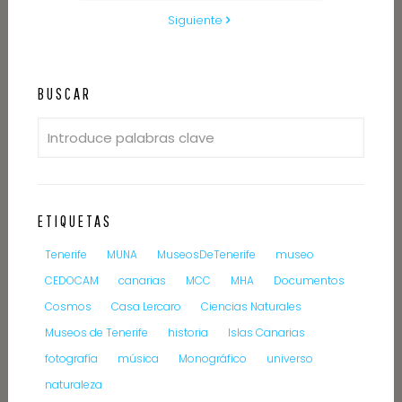
Siguiente
BUSCAR
ETIQUETAS
Tenerife
MUNA
MuseosDeTenerife
museo
CEDOCAM
canarias
MCC
MHA
Documentos
Cosmos
Casa Lercaro
Ciencias Naturales
Museos de Tenerife
historia
Islas Canarias
fotografía
música
Monográfico
universo
naturaleza