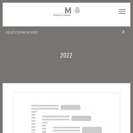
SELECCIONE MUSEO
MUSEOS DE TENERIFE
2022
NATURALEZA Y ARQUEOLOGÍA
LA CIENCIA Y EL COSMOS
HISTORIA Y ANTROPOLOGÍA
CENTRO DE DOCUMENTACIÓN DE CANARIAS Y AMÉRICA
CUEVA DEL VIENTO