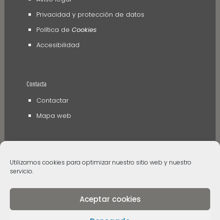
Privacidad y protección de datos
Política de
Cookies
Accesibilidad
Contacta
Contactar
Mapa web
Utilizamos cookies para optimizar nuestro sitio web y nuestro
servicio.
Aceptar cookies
© 2006 - 2024 Museos de Tenerife. Todos los
derechos reservados