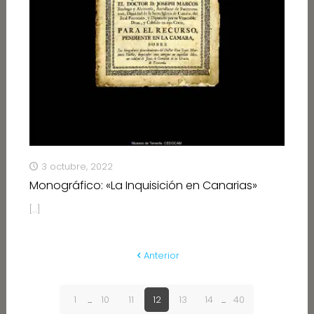
3 octubre, 2022
Monográfico: «La Inquisición en Canarias»
[…]
Anterior
1
...
10
11
12
13
14
...
40