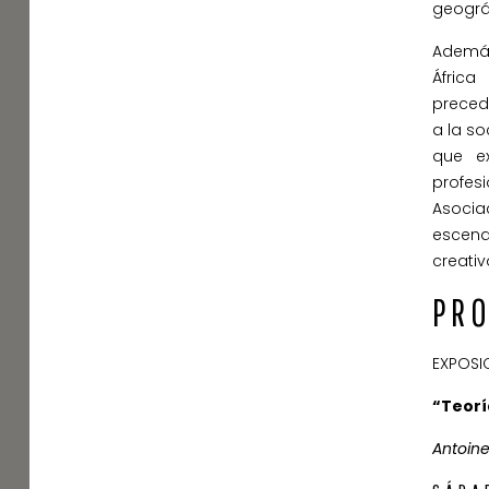
geográf
Además
África
precede
a la so
que e
profes
Asocia
escena
creati
PR
EXPOSI
“Teoría
Antoin