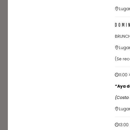
Lugar
DOMI
BRUNCH
Lugar
(Se rec
11:00
“Aya d
(Costa 
Lugar
13:00