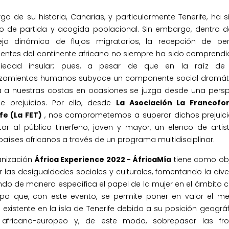
rgo de su historia, Canarias, y particularmente Tenerife, ha 
orio de partida y acogida poblacional. Sin embargo, dentro 
ja dinámica de flujos migratorios, la recepción de pe
entes del continente africano no siempre ha sido comprendi
ciedad insular; pues, a pesar de que en la raíz de
zamientos humanos subyace un componente social dramáti
a a nuestras costas en ocasiones se juzga desde una persp
de prejuicios. Por ello, desde
La Asociación La Francofo
fe (La FET)
, nos comprometemos a superar dichos prejuici
tar al público tinerfeño, joven y mayor, un elenco de artis
países africanos a través de un programa multidisciplinar.
anización
África Experience 2022 - ÁfricaMía
tiene como obj
 las desigualdades sociales y culturales, fomentando la div
ndo de manera específica el papel de la mujer en el ámbito cu
mpo que, con este evento, se permite poner en valor el mes
l existente en la isla de Tenerife debido a su posición geográ
 africano-europeo y, de este modo, sobrepasar las fro