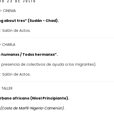
DO 23 DE JULIO
 > CINEMA
ng about tres” (Sudán - Chad).
: Salón de Actos.
 > CHARLA
 humanxs / Todxs hermanxs”.
 presencia de colectivos de ayuda a los migrantes).
: Salón de Actos.
> TALLER
urbano africano (Nivel Principiante).
 (Costa de Marfil-Nigeria-Camenún)
.