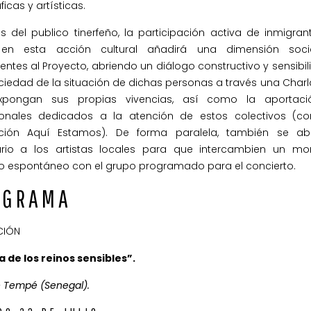
icas y artísticas.
 del publico tinerfeño, la participación activa de inmigran
 en esta acción cultural añadirá una dimensión soci
ntes al Proyecto, abriendo un diálogo constructivo y sensibi
ciedad de la situación de dichas personas a través una Charl
xpongan sus propias vivencias, así como la aportac
ionales dedicados a la atención de estos colectivos (c
ción Aquí Estamos). De forma paralela, también se abr
rio a los artistas locales para que intercambien un m
vo espontáneo con el grupo programado para el concierto.
OGRAMA
CIÓN
 de los reinos sensibles”.
e Tempé (Senegal).