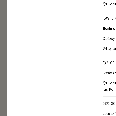
Lugar
1
9:15 
Baile 
Oulouy 
Lugar
21:00
Fanie F
Lugar
las Pal
22:30
Juana L