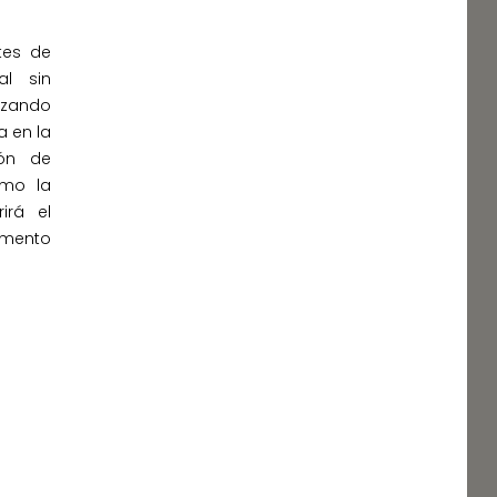
tes de
al sin
lizando
a en la
ión de
omo la
irá el
omento