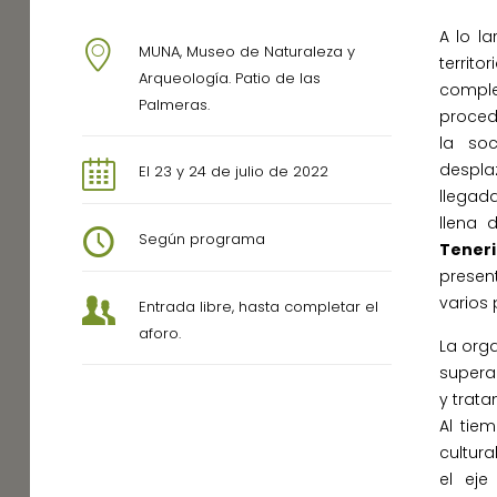
A lo la
MUNA, Museo de Naturaleza y
territ
Arqueología. Patio de las
comple
Palmeras.
proced
la so
despla
El 23 y 24 de julio de 2022
llegad
llena 
Según programa
Teneri
presen
varios 
Entrada libre, hasta completar el
aforo.
La org
superar
y trata
Al tie
cultura
el eje