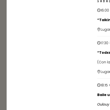
SÁBA
16:00
“Talki
Lugar
17:30
“Todxs
(Con la
Lugar
18:15 
Baile 
Oulouy