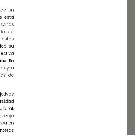
sido un
de esta
rsonas
da por
 estos
co, su
ectiva
nía En
os y a
tas de
etivos
ersidad
ltural.
tizaje
fica en
nteras