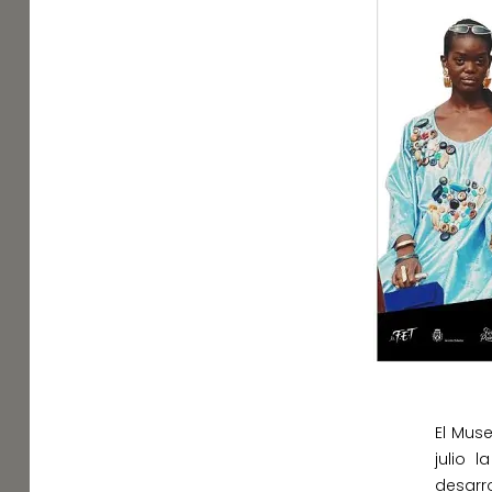
El Mus
julio l
desarro