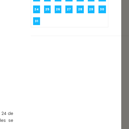
24
25
26
27
28
29
30
31
 24 de
les se