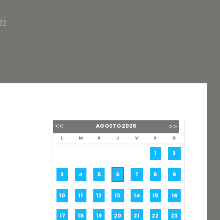
22
AGOSTO
2026
L
M
X
J
V
S
D
1
2
3
4
5
6
7
8
9
10
11
12
13
14
15
16
17
18
19
20
21
22
23