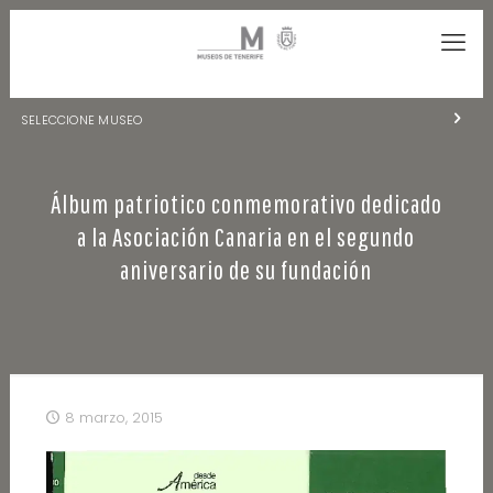
SELECCIONE MUSEO
MUSEOS DE TENERIFE
Álbum patriotico conmemorativo dedicado
NATURALEZA Y ARQUEOLOGÍA
a la Asociación Canaria en el segundo
LA CIENCIA Y EL COSMOS
aniversario de su fundación
HISTORIA Y ANTROPOLOGÍA
CENTRO DE DOCUMENTACIÓN DE CANARIAS Y AMÉRICA
CUEVA DEL VIENTO
8 marzo, 2015