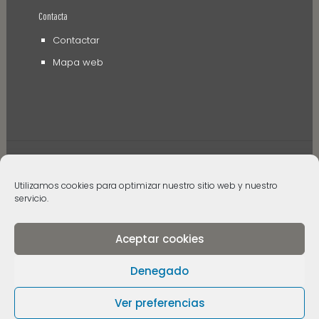
Contacta
Contactar
Mapa web
Utilizamos cookies para optimizar nuestro sitio web y nuestro
servicio.
© 2006 - 2024 Museos de Tenerife. Todos los
derechos reservados
Aceptar cookies
Denegado
Ver preferencias