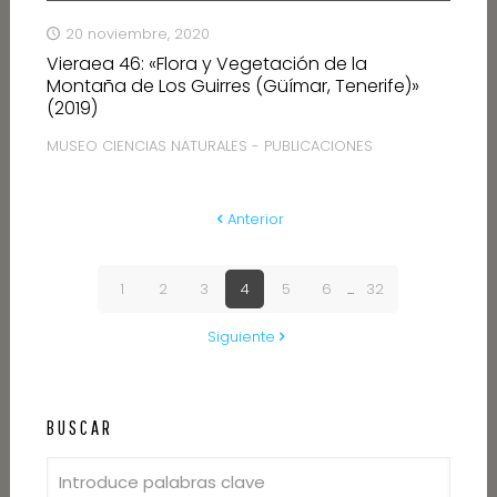
20 noviembre, 2020
Vieraea 46: «Flora y Vegetación de la
Montaña de Los Guirres (Güímar, Tenerife)»
(2019)
MUSEO CIENCIAS NATURALES - PUBLICACIONES
Anterior
1
2
3
4
5
6
...
32
Siguiente
BUSCAR