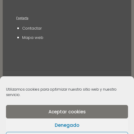
Contacta
Contactar
Mapa web
Utilizamos cookies para optimizar nuestro sitio web y nuestro
© 2006 - 2024 Museos de Tenerife. Todos los
servicio.
derechos reservados
Aceptar cookies
Denegado