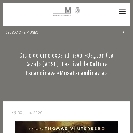
SELECCIONE MUSEO
MUSEOS DE TENERIFE
Ciclo de cine escandinavo: «Jagten (La
NATURALEZA Y ARQUEOLOGÍA
Caza)» (VOSE). Festival de Cultura
LA CIENCIA Y EL COSMOS
Escandinava «MusaEscandinavia»
HISTORIA Y ANTROPOLOGÍA
CENTRO DE DOCUMENTACIÓN DE CANARIAS Y AMÉRICA
CUEVA DEL VIENTO
30 julio, 2020