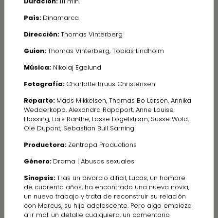
Duración:
111 min.
País:
Dinamarca
Dirección:
Thomas Vinterberg
Guion:
Thomas Vinterberg, Tobias Lindholm
Música:
Nikolaj Egelund
Fotografía:
Charlotte Bruus Christensen
Reparto:
Mads Mikkelsen, Thomas Bo Larsen, Annika
Wedderkopp, Alexandra Rapaport, Anne Louise
Hassing, Lars Ranthe, Lasse Fogelstrøm, Susse Wold,
Ole Dupont, Sebastian Bull Sarning
Productora:
Zentropa Productions
Género:
Drama | Abusos sexuales
Sinopsis:
Tras un divorcio difícil, Lucas, un hombre
de cuarenta años, ha encontrado una nueva novia,
un nuevo trabajo y trata de reconstruir su relación
con Marcus, su hijo adolescente. Pero algo empieza
a ir mal: un detalle cualquiera, un comentario