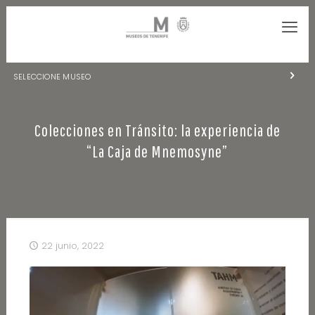
SELECCIONE MUSEO
MUSEOS DE TENERIFE
Colecciones en Tránsito: la experiencia de
NATURALEZA Y ARQUEOLOGÍA
“La Caja de Mnemosyne”
LA CIENCIA Y EL COSMOS
HISTORIA Y ANTROPOLOGÍA
CENTRO DE DOCUMENTACIÓN DE CANARIAS Y AMÉRICA
22 junio, 2022
CUEVA DEL VIENTO