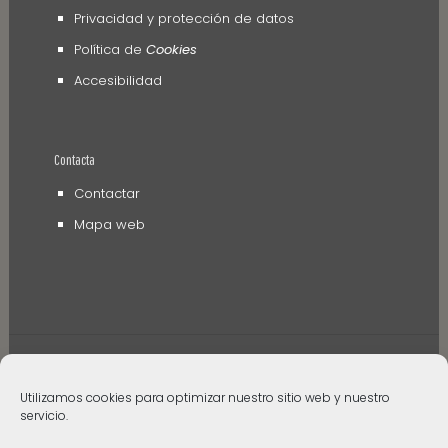
Privacidad y protección de datos
Política de
Cookies
Accesibilidad
Contacta
Contactar
Mapa web
Utilizamos cookies para optimizar nuestro sitio web y nuestro
servicio.
© 2006 - 2024 Museos de Tenerife. Todos los
derechos reservados