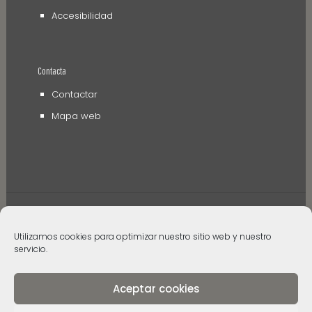
Accesibilidad
Contacta
Contactar
Mapa web
Utilizamos cookies para optimizar nuestro sitio web y nuestro
servicio.
© 2006 - 2024 Museos de Tenerife. Todos los
derechos reservados
Aceptar cookies