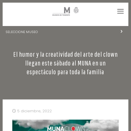
SELECCIONE MUSEO
MUSEOS DE TENERIFE
El humor y la creatividad del arte del clown
NATURALEZA Y ARQUEOLOGÍA
llegan este sábado al MUNA en un
LA CIENCIA Y EL COSMOS
espectáculo para toda la familia
HISTORIA Y ANTROPOLOGÍA
CENTRO DE DOCUMENTACIÓN DE CANARIAS Y AMÉRICA
CUEVA DEL VIENTO
5 diciembre, 2022