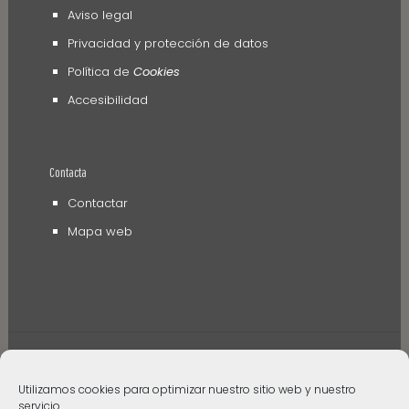
Aviso legal
Privacidad y protección de datos
Política de
Cookies
Accesibilidad
Contacta
Contactar
Mapa web
Utilizamos cookies para optimizar nuestro sitio web y nuestro
© 2006 - 2024 Museos de Tenerife. Todos los
servicio.