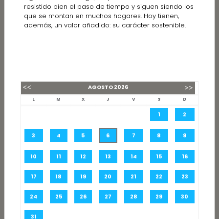
resistido bien el paso de tiempo y siguen siendo los
que se montan en muchos hogares. Hoy tienen,
además, un valor añadido: su carácter sostenible.
AGOSTO
2026
L
M
X
J
V
S
D
1
2
3
4
5
6
7
8
9
10
11
12
13
14
15
16
17
18
19
20
21
22
23
24
25
26
27
28
29
30
31