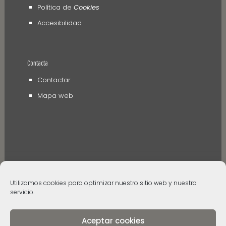
Política de
Cookies
Accesibilidad
Contacta
Contactar
Mapa web
Utilizamos cookies para optimizar nuestro sitio web y nuestro
© 2006 - 2024 Museos de Tenerife. Todos los
servicio.
derechos reservados
Aceptar cookies