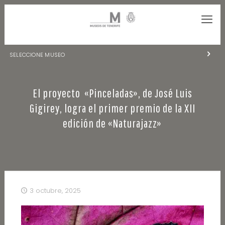
SELECCIONE MUSEO
MUSEOS DE TENERIFE
El proyecto «Pinceladas», de José Luis
NATURALEZA Y ARQUEOLOGÍA
Gigirey, logra el primer premio de la XII
LA CIENCIA Y EL COSMOS
edición de «Naturajazz»
HISTORIA Y ANTROPOLOGÍA
CENTRO DE DOCUMENTACIÓN DE CANARIAS Y AMÉRICA
CUEVA DEL VIENTO
3 octubre, 2025