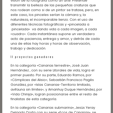
visión de la fotografía como un arte. Pretende
transmitir la belleza de las pequeñas criaturas que
nos rodean como si de un pintor se tratase, pero, en
este caso, los pinceles serían la cámara y, la
naturaleza, el incomparable lienzo. Con el uso de
diferentes técnicas fotográficas y «pincelada a
pincelada» va dando vida a cada imagen, a cada
«cuadro». Cada instantánea supone un verdadero
acto de paciencia, entrega y amor, y detrás de cada
una de ellas hay horas y horas de observación,
trabajo y dedicación.
11 proyectos ganadores
En la categoría «Canarias terrestre», José Juan
Hernández , con su serie Litorales de vida, logra el
primer puesto. Por su parte, Eduardo Ramos, por
«Cómplices del Alisio»; Sebastián Francisco Pagés
González, por «Islas Canarias-Territorio limitado,
avifauna sin límites»; y Amanhuy Duque Hernández, por
«Vida Chinija», logran posicionarse entre el resto de
finalistas de esta categoría.
En la categoría «Canarias submarina», Jesús Yeray
Delgado Dorta con su serie «Ecos de Canarias», se