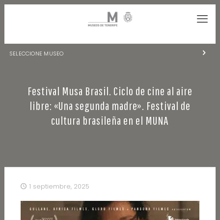
SELECCIONE MUSEO
MUSEOS DE TENERIFE
Festival Musa Brasil. Ciclo de cine al aire
NATURALEZA Y ARQUEOLOGÍA
libre: «Una segunda madre». Festival de
LA CIENCIA Y EL COSMOS
cultura brasileña en el MUNA
HISTORIA Y ANTROPOLOGÍA
CENTRO DE DOCUMENTACIÓN DE CANARIAS Y AMÉRICA
CUEVA DEL VIENTO
1 septiembre, 2025