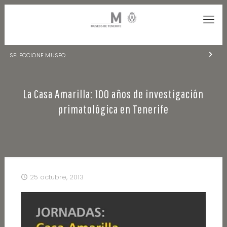
SELECCIONE MUSEO
MUSEOS DE TENERIFE
La Casa Amarilla: 100 años de investigación
NATURALEZA Y ARQUEOLOGÍA
primatológica en Tenerife
LA CIENCIA Y EL COSMOS
HISTORIA Y ANTROPOLOGÍA
CENTRO DE DOCUMENTACIÓN DE CANARIAS Y AMÉRICA
25 octubre, 2013
CUEVA DEL VIENTO