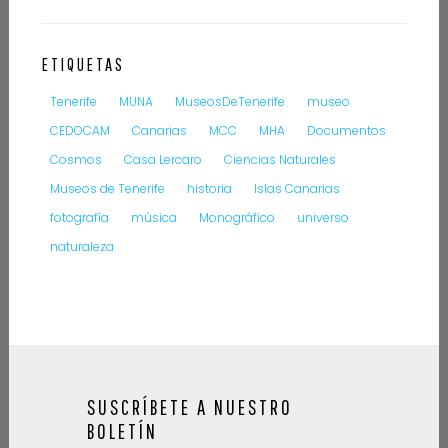
ETIQUETAS
Tenerife
MUNA
MuseosDeTenerife
museo
CEDOCAM
Canarias
MCC
MHA
Documentos
Cosmos
Casa Lercaro
Ciencias Naturales
Museos de Tenerife
historia
Islas Canarias
fotografía
música
Monográfico
universo
naturaleza
SUSCRÍBETE A NUESTRO
BOLETÍN