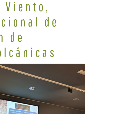
 Viento,
acional de
n de
olcánicas