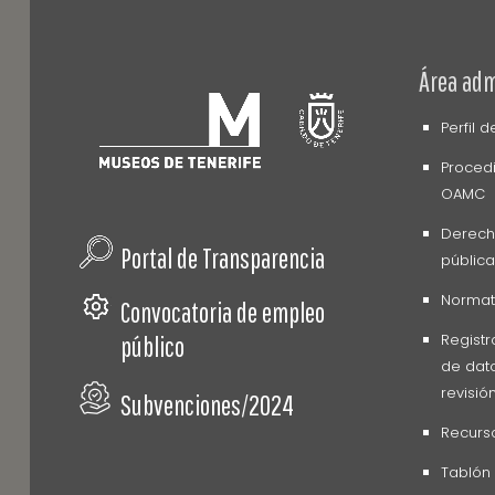
Área adm
Perfil 
Procedi
OAMC
Derech
Portal de Transparencia
pública
Normati
Convocatoria de empleo
Registr
público
de dato
revisió
Subvenciones/2024
Recurs
Tablón