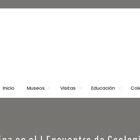
Inicio
Museos
Visitas
Educación
Col
ipa en el I Encuentro de Geolo