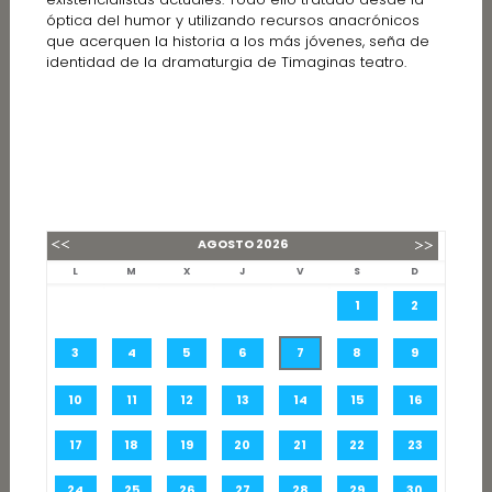
óptica del humor y utilizando recursos anacrónicos
que acerquen la historia a los más jóvenes, seña de
identidad de la dramaturgia de Timaginas teatro.
AGOSTO
2026
L
M
X
J
V
S
D
1
2
3
4
5
6
7
8
9
10
11
12
13
14
15
16
17
18
19
20
21
22
23
24
25
26
27
28
29
30