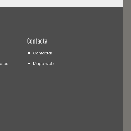
Contacta
Contactar
datos
Mapa web