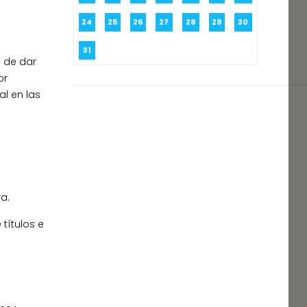
24
25
26
27
28
29
30
31
o de dar
or
al en las
a.
títulos e