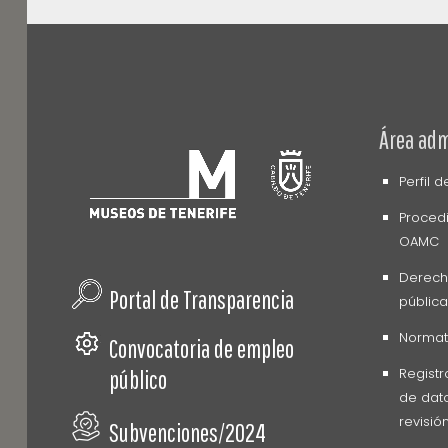
Área adm
Perfil 
Procedi
OAMC
Derech
Portal de Transparencia
pública
Normati
Convocatoria de empleo
Registr
público
de dato
revisió
Subvenciones/2024