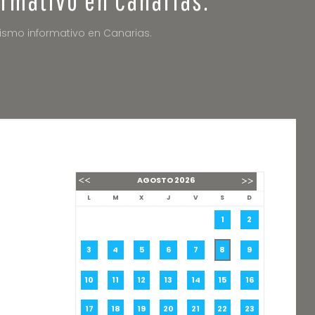
dismo informativo en Canarias.
AGOSTO
2026
L
M
X
J
V
S
D
1
2
3
4
5
6
7
8
9
10
11
12
13
14
15
16
17
18
19
20
21
22
23