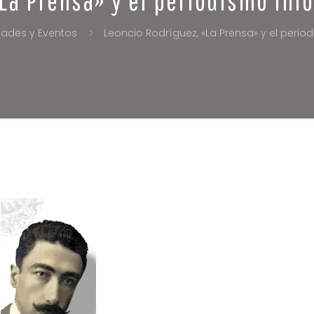
dades y Eventos
Leoncio Rodríguez, «La Prensa» y el perio