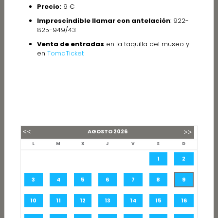
Precio:
9 €
Imprescindible llamar con antelación
: 922-
825-949/43
Venta de entradas
en la taquilla del museo y
en
TomaTicket
AGOSTO
2026
L
M
X
J
V
S
D
1
2
3
4
5
6
7
8
9
10
11
12
13
14
15
16