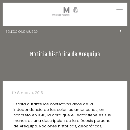
SELECCIONE MUSEO
MUSEOS DE TENERIFE
Noticia histórica de Arequipa
NATURALEZA Y ARQUEOLOGÍA
LA CIENCIA Y EL COSMOS
HISTORIA Y ANTROPOLOGÍA
CENTRO DE DOCUMENTACIÓN DE CANARIAS Y AMÉRICA
8 marzo, 2015
CUEVA DEL VIENTO
Escrita durante los conflictivos años de la
independencia de las colonias americanas, en
concreto en 1816, la obra que el lector tiene es sus
manos es una descripción de la diócesis peruana
de Arequipa. Nociones históricas, geográficas,