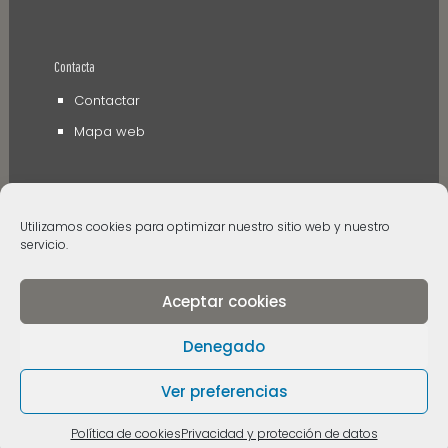
Contacta
Contactar
Mapa web
Utilizamos cookies para optimizar nuestro sitio web y nuestro
servicio.
Aceptar cookies
© 2006 - 2024 Museos de Tenerife. Todos los
derechos reservados
Denegado
Ver preferencias
Política de cookies
Privacidad y protección de datos