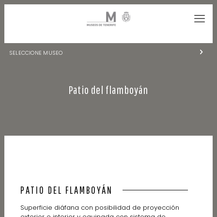
SELECCIONE MUSEO
MUSEOS DE TENERIFE
Patio del flamboyán
NATURALEZA Y ARQUEOLOGÍA
LA CIENCIA Y EL COSMOS
HISTORIA Y ANTROPOLOGÍA
CENTRO DE DOCUMENTACIÓN DE CANARIAS Y AMÉRICA
CUEVA DEL VIENTO
PATIO DEL FLAMBOYÁN
Superficie diáfana con posibilidad de proyección
exterior e interior y equipada con sistema de