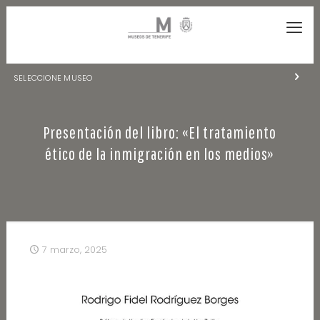
SELECCIONE MUSEO
MUSEOS DE TENERIFE
Presentación del libro: «El tratamiento
NATURALEZA Y ARQUEOLOGÍA
ético de la inmigración en los medios»
LA CIENCIA Y EL COSMOS
HISTORIA Y ANTROPOLOGÍA
CENTRO DE DOCUMENTACIÓN DE CANARIAS Y AMÉRICA
7 marzo, 2025
CUEVA DEL VIENTO