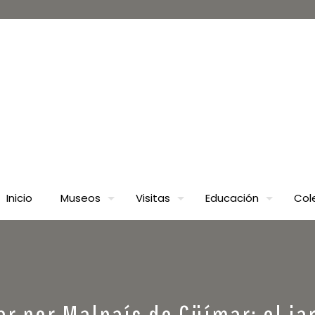
Inicio
Museos
Visitas
Educación
Col
ar por Malpaís de Güímar: el ja