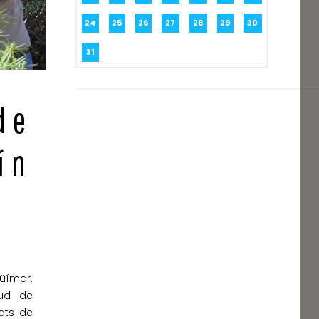
24
25
26
27
28
29
30
31
e
ín
Güímar.
tud de
ats de