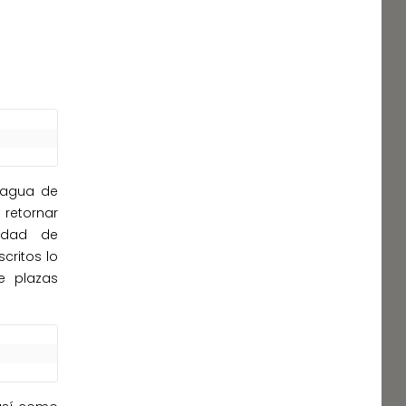
uagua de
y retornar
lidad de
critos lo
e plazas