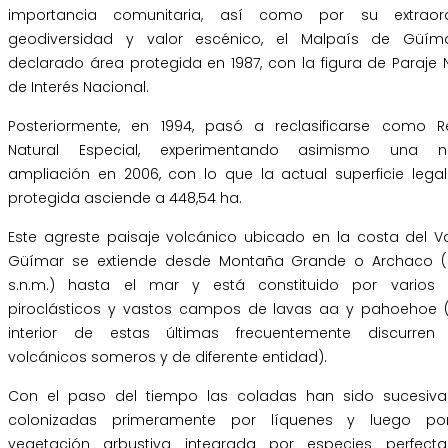
importancia comunitaria, así como por su extraord
geodiversidad y valor escénico, el Malpaís de Güím
declarado área protegida en 1987, con la figura de Paraje 
de Interés Nacional.
Posteriormente, en 1994, pasó a reclasificarse como R
Natural Especial, experimentando asimismo una no
ampliación en 2006, con lo que la actual superficie lega
protegida asciende a 448,54 ha.
Este agreste paisaje volcánico ubicado en la costa del Va
Güímar se extiende desde Montaña Grande o Archaco 
s.n.m.) hasta el mar y está constituido por varios
piroclásticos y vastos campos de lavas aa y pahoehoe (
interior de estas últimas frecuentemente discurren
volcánicos someros y de diferente entidad).
Con el paso del tiempo las coladas han sido sucesiv
colonizadas primeramente por líquenes y luego po
vegetación arbustiva integrada por especies perfect