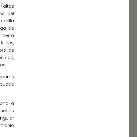
(altas
os del
 orilla
uga de
tierra
ulces,
bre las
s rica,
os.
enderos
 puede
iona a
 muchas
ngular
rimonio