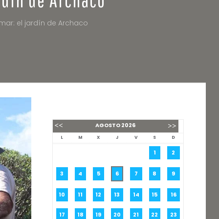
mar: el jardín de Archaco
AGOSTO
2026
L
M
X
J
V
S
D
1
2
3
4
5
6
7
8
9
10
11
12
13
14
15
16
17
18
19
20
21
22
23