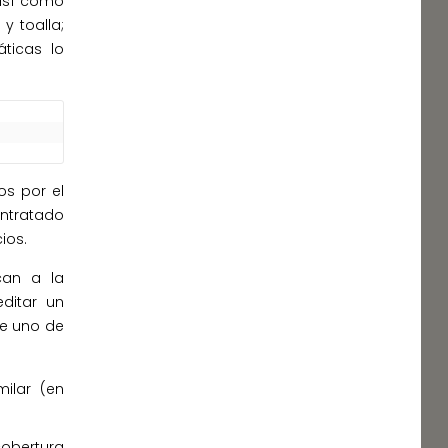
así como
y toalla;
áticas lo
os por el
tratado
ios.
can a la
ditar un
de uno de
ilar (en
obertura