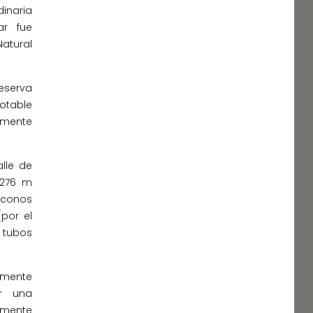
inaria
ar fue
Natural
eserva
table
lmente
lle de
(276 m
 conos
por el
 tubos
amente
r una
amente