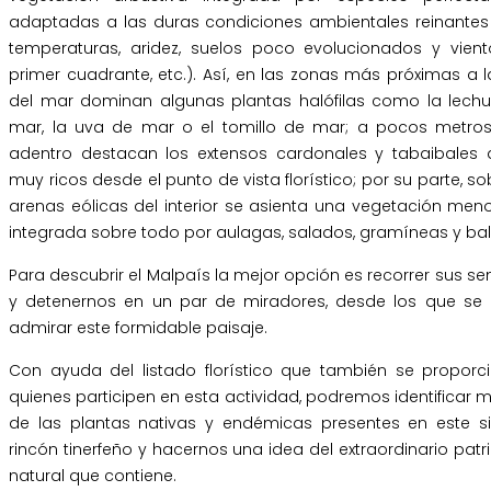
adaptadas a las duras condiciones ambientales reinantes 
temperaturas, aridez, suelos poco evolucionados y vient
primer cuadrante, etc.). Así, en las zonas más próximas a la
del mar dominan algunas plantas halófilas como la lech
mar, la uva de mar o el tomillo de mar; a pocos metros 
adentro destacan los extensos cardonales y tabaibales d
muy ricos desde el punto de vista florístico; por su parte, so
arenas eólicas del interior se asienta una vegetación meno
integrada sobre todo por aulagas, salados, gramíneas y bal
Para descubrir el Malpaís la mejor opción es recorrer sus s
y detenernos en un par de miradores, desde los que se
admirar este formidable paisaje.
Con ayuda del listado florístico que también se proporc
quienes participen en esta actividad, podremos identificar
de las plantas nativas y endémicas presentes en este si
rincón tinerfeño y hacernos una idea del extraordinario pat
natural que contiene.