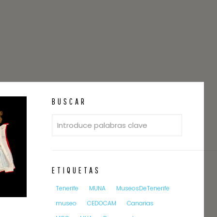
BUSCAR
ETIQUETAS
Tenerife
MUNA
MuseosDeTenerife
museo
CEDOCAM
Canarias