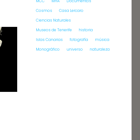
MCC
MHA
Documentos
Cosmos
Casa Lercaro
Ciencias Naturales
Museos de Tenerife
historia
Islas Canarias
fotografía
música
Monográfico
universo
naturaleza