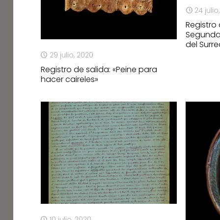
24 julio
Registro
Segunda 
del Surr
29 julio, 2020
Registro de salida: «Peine para
hacer caireles»
10 julio, 2020