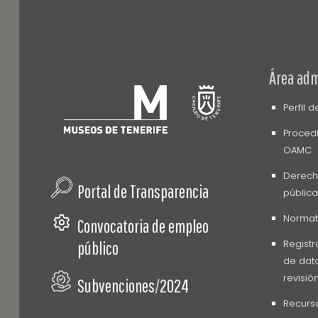
Área adm
Perfil 
Procedi
OAMC
Derech
Portal de Transparencia
pública
Normati
Convocatoria de empleo
Registr
público
de dato
revisió
Subvenciones/2024
Recurs