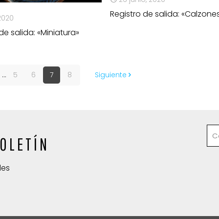
Registro de salida: «Calzones
 2020
de salida: «Miniatura»
...
5
6
7
8
Siguiente
OLETÍN
des