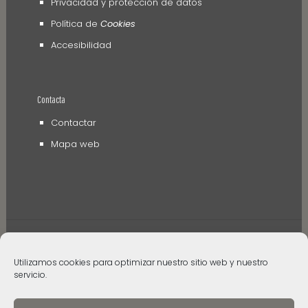
Privacidad y protección de datos
Política de
Cookies
Accesibilidad
Contacta
Contactar
Mapa web
Utilizamos cookies para optimizar nuestro sitio web y nuestro
servicio.
© 2006 - 2024 Museos de Tenerife. Todos los
derechos reservados