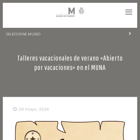
SELECCIONE MUSEO
MUSEOS DE TENERIFE
Talleres vacacionales de verano «Abierto
NATURALEZA Y ARQUEOLOGÍA
por vacaciones» en el MUNA
LA CIENCIA Y EL COSMOS
HISTORIA Y ANTROPOLOGÍA
CENTRO DE DOCUMENTACIÓN DE CANARIAS Y AMÉRICA
29 mayo, 2024
CUEVA DEL VIENTO