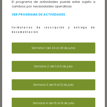
El programa de actividades puede estar sujeto a
cambios por necesidades operativas.
VER PROGRAMA DE ACTIVIDADES
Formularios de inscripción y entrega de
documentación
Semana 1: del 24 al 28 de junio
Semana 2: del 1 al 5 de julio
Semana 3: del 8 al 12 de julio
Semana 4: del 15 al 19 de julio